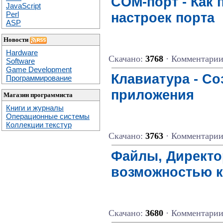
COM-порт - Как 
JavaScript
настроек порта
Perl
ASP
Новости
Hardware
Скачано:
3768
· Комментари
Software
Game Development
Клавиатура - С
Программирование
приложения
Магазин программиста
Книги и журналы
Операционные системы
Коллекции текстур
Скачано:
3763
· Комментари
Файлы, Директор
возможностью 
Скачано:
3680
· Комментари