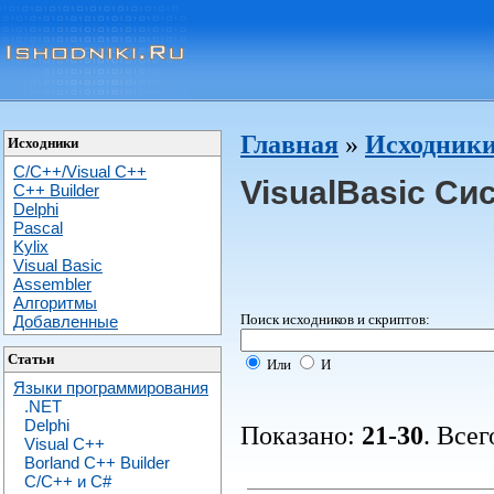
Главная
»
Исходники 
Исходники
C/C++/Visual C++
VisualBasic Си
С++ Builder
Delphi
Pascal
Kylix
Visual Basic
Assembler
Алгоритмы
Поиск исходников и скриптов:
Добавленные
Статьи
Или
И
Языки программирования
.NET
Delphi
Показано:
21-30
. Всег
Visual C++
Borland C++ Builder
C/С++ и C#