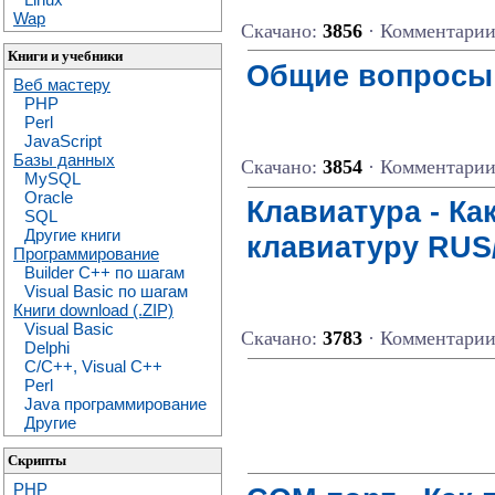
Wap
Скачано:
3856
· Комментари
Книги и учебники
Общие вопросы -
Веб мастеру
PHP
Perl
JavaScript
Базы данных
Скачано:
3854
· Комментари
MySQL
Oracle
Клавиатура - К
SQL
Другие книги
клавиатуру RUS
Программирование
Builder C++ по шагам
Visual Basic по шагам
Книги download (.ZIP)
Visual Basic
Скачано:
3783
· Комментари
Delphi
C/C++, Visual C++
Perl
Java программирование
Другие
Скрипты
PHP