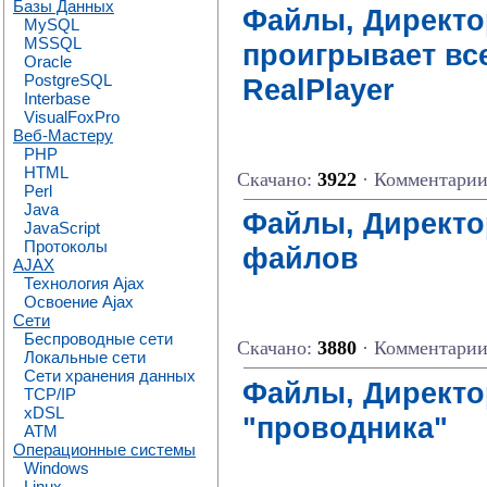
Базы Данных
Файлы, Директор
MySQL
MSSQL
проигрывает вс
Oracle
PostgreSQL
RealPlayer
Interbase
VisualFoxPro
Веб-Мастеру
PHP
HTML
Скачано:
3922
· Комментари
Perl
Java
Файлы, Директор
JavaScript
Протоколы
файлов
AJAX
Технология Ajax
Освоение Ajax
Сети
Беспроводные сети
Скачано:
3880
· Комментари
Локальные сети
Сети хранения данных
Файлы, Директо
TCP/IP
xDSL
"проводника"
ATM
Операционные системы
Windows
Linux