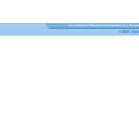
На главную
|
Магазин программиста
|
Фору
© 2007,
Про