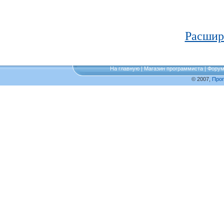
Расшир
На главную
|
Магазин программиста
|
Фору
© 2007,
Про