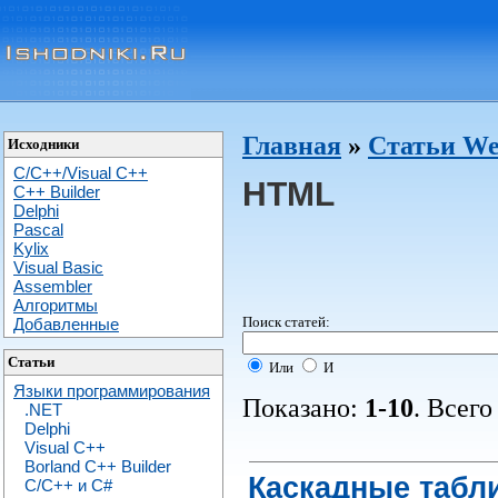
Главная
»
Статьи We
Исходники
C/C++/Visual C++
HTML
С++ Builder
Delphi
Pascal
Kylix
Visual Basic
Assembler
Алгоритмы
Поиск статей:
Добавленные
Статьи
Или
И
Языки программирования
Показано:
1-10
. Всего
.NET
Delphi
Visual C++
Borland C++ Builder
Каскадные табл
C/С++ и C#