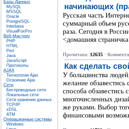
Базы Данных
начинающих (пр
MySQL
MSSQL
Русская часть Интерне
Oracle
PostgreSQL
суммарный объем русс
Interbase
раза. Сегодня в Росс
VisualFoxPro
Веб-Мастеру
<домашняя страничка
PHP
HTML
Perl
Прочитана:
12635
· Коммент
Java
JavaScript
Как сделать сво
Протоколы
AJAX
У большинства людей,
Технология Ajax
Освоение Ajax
желание обзавестись 
Сети
способа обзавестись 
Беспроводные сети
Локальные сети
многочисленных дизай
Сети хранения данных
TCP/IP
же руками. Выбор тог
xDSL
финансовыми возможн
ATM
Операционные системы
Windows
Linux