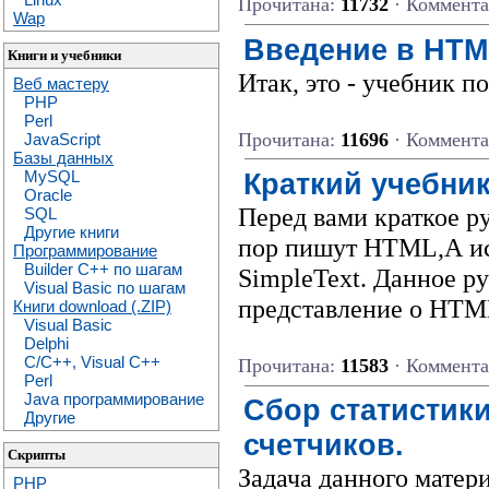
Прочитана:
11732
· Коммента
Wap
Введение в HTM
Книги и учебники
Итак, это - учебник 
Веб мастеру
PHP
Perl
Прочитана:
11696
· Коммента
JavaScript
Базы данных
Краткий учебни
MySQL
Oracle
Перед вами краткое 
SQL
Другие книги
пор пишут HTML,А исп
Программирование
Builder C++ по шагам
SimpleText. Данное р
Visual Basic по шагам
представление о HTM
Книги download (.ZIP)
Visual Basic
Delphi
C/C++, Visual C++
Прочитана:
11583
· Коммента
Perl
Java программирование
Сбор статистик
Другие
счетчиков.
Скрипты
Задача данного матер
PHP