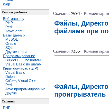
Wap
Книги и учебники
Скачано:
7694
· Комментари
Веб мастеру
Файлы, Директор
PHP
Perl
файлами при п
JavaScript
Базы данных
MySQL
Oracle
SQL
Скачано:
7335
· Комментари
Другие книги
Программирование
Builder C++ по шагам
Visual Basic по шагам
Книги download (.ZIP)
Visual Basic
Delphi
C/C++, Visual C++
Файлы, Директо
Perl
Java программирование
проигрыватель
Другие
Скрипты
PHP