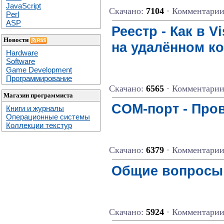
JavaScript
Скачано:
7104
· Комментари
Perl
ASP
Реестр - Как в V
Новости
на удалённом к
Hardware
Software
Game Development
Программирование
Скачано:
6565
· Комментари
Магазин программиста
COM-порт - Про
Книги и журналы
Операционные системы
Коллекции текстур
Скачано:
6379
· Комментари
Общие вопросы 
Скачано:
5924
· Комментари