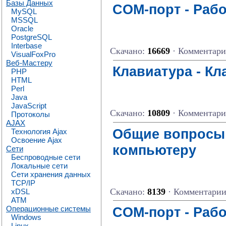
Базы Данных
COM-порт - Раб
MySQL
MSSQL
Oracle
PostgreSQL
Interbase
Скачано:
16669
· Комментар
VisualFoxPro
Веб-Мастеру
Клавиатура - К
PHP
HTML
Perl
Java
JavaScript
Скачано:
10809
· Комментар
Протоколы
AJAX
Общие вопросы 
Технология Ajax
Освоение Ajax
компьютеру
Сети
Беспроводные сети
Локальные сети
Сети хранения данных
TCP/IP
Скачано:
8139
· Комментари
xDSL
ATM
COM-порт - Рабо
Операционные системы
Windows
Linux