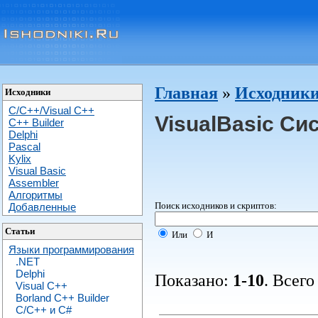
Главная
»
Исходники 
Исходники
C/C++/Visual C++
VisualBasic Си
С++ Builder
Delphi
Pascal
Kylix
Visual Basic
Assembler
Алгоритмы
Поиск исходников и скриптов:
Добавленные
Статьи
Или
И
Языки программирования
.NET
Delphi
Показано:
1-10
. Всего
Visual C++
Borland C++ Builder
C/С++ и C#