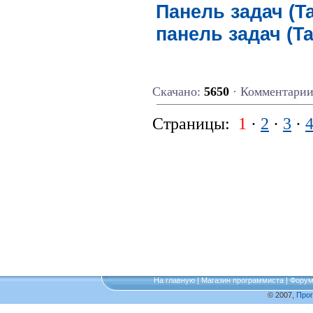
Панель задач (T
панель задач (Ta
Скачано:
5650
· Комментари
Страницы:
1
·
2
·
3
·
На главную
|
Магазин программиста
|
Фору
© 2007,
Про