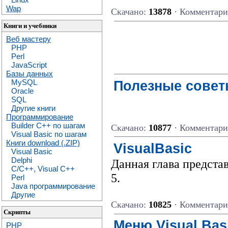
Wap
Скачано:
13878
· Комментар
Книги и учебники
Веб мастеру
PHP
Perl
JavaScript
Базы данных
Полезные совет
MySQL
Oracle
SQL
Другие книги
Программирование
Builder C++ по шагам
Скачано:
10877
· Комментар
Visual Basic по шагам
Книги download (.ZIP)
VisualBasic
Visual Basic
Delphi
Данная глава представ
C/C++, Visual C++
5.
Perl
Java программирование
Другие
Скачано:
10825
· Комментар
Скрипты
Меню Visual Bas
PHP