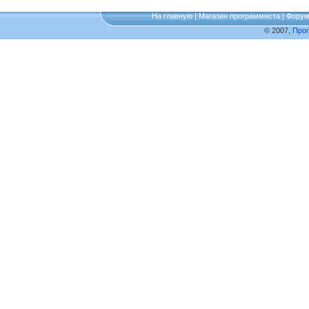
На главную
|
Магазин программиста
|
Фору
© 2007,
Про