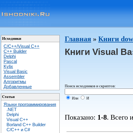
Главная
»
Книги dow
Исходники
C/C++/Visual C++
Книги Visual Ba
С++ Builder
Delphi
Pascal
Kylix
Visual Basic
Assembler
Алгоритмы
Поиск исходников и скриптов:
Добавленные
Статьи
Или
И
Языки программирования
.NET
Delphi
Показано:
1-8
. Всего 
Visual C++
Borland C++ Builder
C/С++ и C#