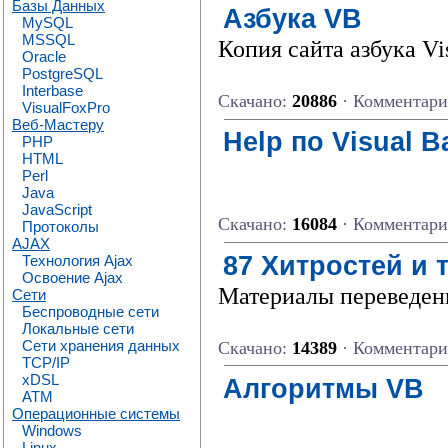
Базы Данных
Азбука VB
MySQL
MSSQL
Копия сайта азбука Vis
Oracle
PostgreSQL
Interbase
Скачано:
20886
· Комментар
VisualFoxPro
Веб-Мастеру
Help по Visual B
PHP
HTML
Perl
Java
JavaScript
Скачано:
16084
· Комментар
Протоколы
AJAX
87 Хитростей и 
Технология Ajax
Освоение Ajax
Материалы переведен
Сети
Беспроводные сети
Локальные сети
Сети хранения данных
Скачано:
14389
· Комментар
TCP/IP
xDSL
Алгоритмы VB
ATM
Операционные системы
Windows
Linux