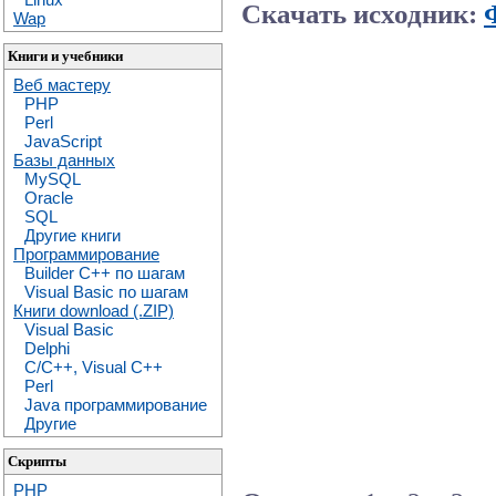
Скачать исходник:
Wap
Книги и учебники
Веб мастеру
PHP
Perl
JavaScript
Базы данных
MySQL
Oracle
SQL
Другие книги
Программирование
Builder C++ по шагам
Visual Basic по шагам
Книги download (.ZIP)
Visual Basic
Delphi
C/C++, Visual C++
Perl
Java программирование
Другие
Скрипты
PHP