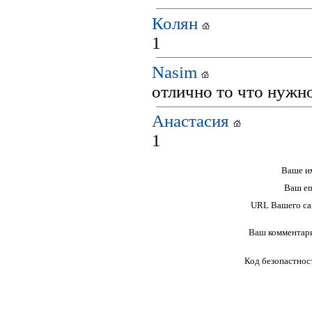
Колян
1
Nasim
отлично то что нужн
Анастасия
1
Ваше и
Ваш em
URL Вашего са
Ваш комментар
Код безопастнос