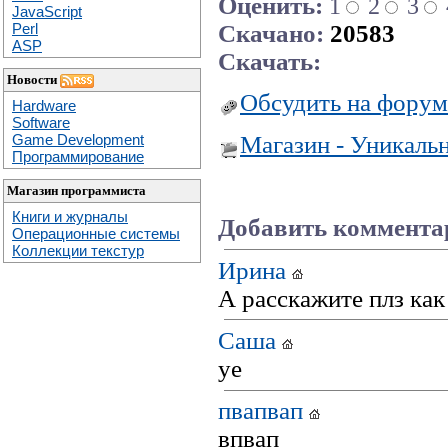
Оценить:
1
2
3
JavaScript
Скачано:
20583
Perl
ASP
Скачать:
Новости
Обсудить на форум
Hardware
Software
Магазин - Уникаль
Game Development
Программирование
Магазин программиста
Книги и журналы
Добавить коммента
Операционные системы
Коллекции текстур
Ирина
А расскажите плз как
Саша
ye
пвапвап
впвап