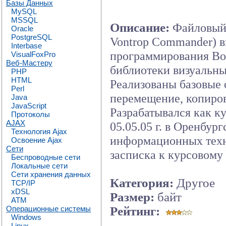
Базы Данных
MySQL
MSSQL
Описание:
Файловый
Oracle
PostgreSQL
Vontrop Commander) в
Interbase
программирования Bor
VisualFoxPro
Веб-Мастеру
библиотеки визуальн
PHP
HTML
Реализованы базовые 
Perl
перемещение, копиров
Java
JavaScript
Разрабатывался как к
Протоколы
AJAX
05.05.05 г. в Оренбур
Технология Ajax
информационных техн
Освоение Ajax
Сети
засписка к курсовому 
Беспроводные сети
Локальные сети
Сети хранения данных
Категория:
Другое
TCP/IP
xDSL
Размер:
байт
ATM
Операционные системы
Рейтинг:
Windows
Linux