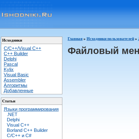
Главная
»
Исходники пользователей
»
Исходники
Файловый ме
C/C++/Visual C++
С++ Builder
Delphi
Pascal
Kylix
Visual Basic
Assembler
Алгоритмы
Добавленные
Статьи
Языки программирования
.NET
Delphi
Visual C++
Borland C++ Builder
C/С++ и C#