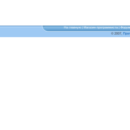
На главную
|
Магазин программиста
|
Фору
© 2007,
Про