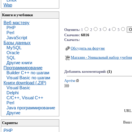
Wap
Книги и учебники
Веб мастеру
PHP
Оценить:
1
2
3
4
5
Perl
Скачано:
6816
JavaScript
Скачать:
Базы данных
MySQL
Обсудить на форуме
Oracle
Магазин - Уникальный набор учебни
SQL
Другие книги
Программирование
Добавить комментарий:
(1)
Builder C++ по шагам
Visual Basic по шагам
Артём
Книги download (.ZIP)
))))
Visual Basic
Delphi
C/C++, Visual C++
Perl
Java программирование
URL 
Другие
Ваш 
Скрипты
PHP