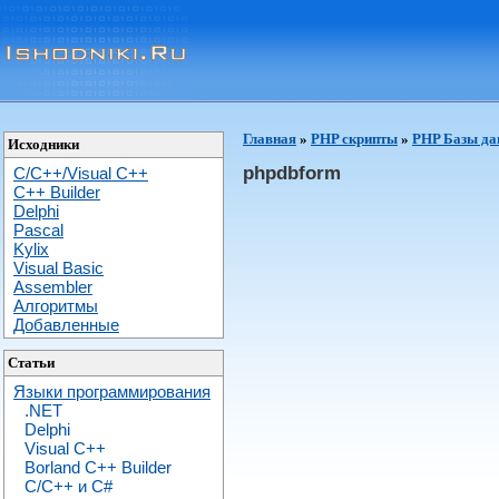
Главная
»
PHP скрипты
»
PHP Базы д
Исходники
phpdbform
C/C++/Visual C++
С++ Builder
Delphi
Pascal
Kylix
Visual Basic
Assembler
Алгоритмы
Добавленные
Статьи
Языки программирования
.NET
Delphi
Visual C++
Borland C++ Builder
C/С++ и C#