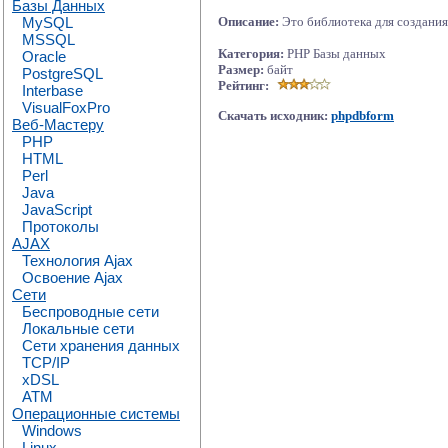
Базы Данных
MySQL
Описание:
Это библиотека для создания
MSSQL
Категория:
PHP Базы данных
Oracle
Размер:
байт
PostgreSQL
Рейтинг:
Interbase
VisualFoxPro
Скачать исходник:
phpdbform
Веб-Мастеру
PHP
HTML
Perl
Java
JavaScript
Протоколы
AJAX
Технология Ajax
Освоение Ajax
Сети
Беспроводные сети
Локальные сети
Сети хранения данных
TCP/IP
xDSL
ATM
Операционные системы
Windows
Linux