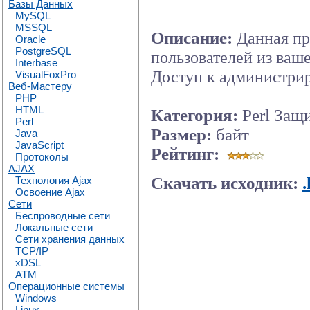
Базы Данных
MySQL
MSSQL
Описание:
Данная пр
Oracle
PostgreSQL
пользователей из ваш
Interbase
Доступ к администри
VisualFoxPro
Веб-Мастеру
PHP
HTML
Категория:
Perl Защ
Perl
Размер:
байт
Java
JavaScript
Рейтинг:
Протоколы
AJAX
Скачать исходник:
Технология Ajax
Освоение Ajax
Сети
Беспроводные сети
Локальные сети
Сети хранения данных
TCP/IP
xDSL
ATM
Операционные системы
Windows
Linux