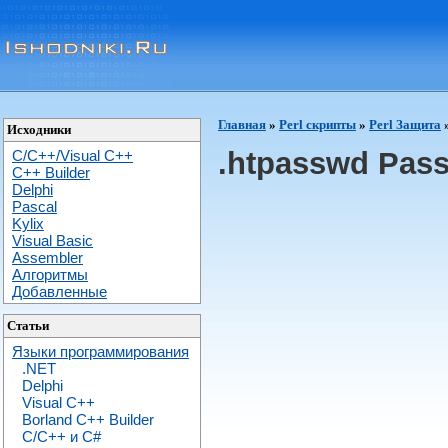
Главная
»
Perl скрипты
»
Perl Защита
Исходники
.htpasswd Pas
C/C++/Visual C++
С++ Builder
Delphi
Pascal
Kylix
Visual Basic
Assembler
Алгоритмы
Добавленные
Статьи
Языки программирования
.NET
Delphi
Visual C++
Borland C++ Builder
C/С++ и C#