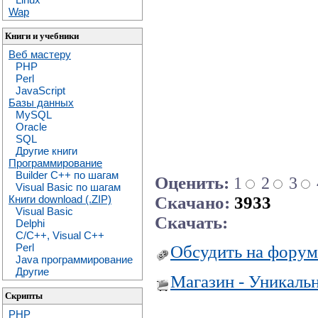
Wap
Книги и учебники
Веб мастеру
PHP
Perl
JavaScript
Базы данных
MySQL
Oracle
SQL
Другие книги
Программирование
Builder C++ по шагам
Оценить:
1
2
3
Visual Basic по шагам
Скачано:
3933
Книги download (.ZIP)
Visual Basic
Скачать:
Delphi
C/C++, Visual C++
Perl
Обсудить на форум
Java программирование
Другие
Магазин - Уникаль
Скрипты
PHP