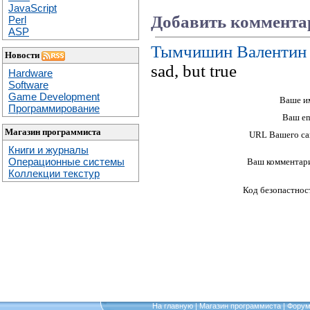
JavaScript
Добавить коммента
Perl
ASP
Тымчишин Валентин
Новости
sad, but true
Hardware
Software
Game Development
Ваше и
Программирование
Ваш em
Магазин программиста
URL Вашего са
Книги и журналы
Операционные системы
Ваш комментар
Коллекции текстур
Код безопастнос
На главную
|
Магазин программиста
|
Фору