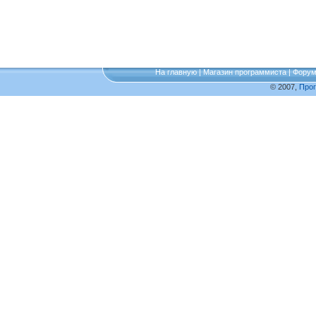
На главную
|
Магазин программиста
|
Фору
© 2007,
Про