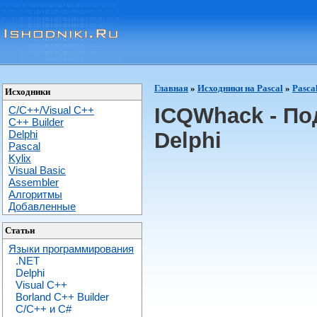
Главная
»
Исходники на Pascal
»
Pasca
Исходники
ICQWhack - По
C/C++/Visual C++
С++ Builder
Delphi
Delphi
Pascal
Kylix
Visual Basic
Assembler
Алгоритмы
Добавленные
Статьи
Языки программирования
.NET
Delphi
Visual C++
Borland C++ Builder
C/С++ и C#