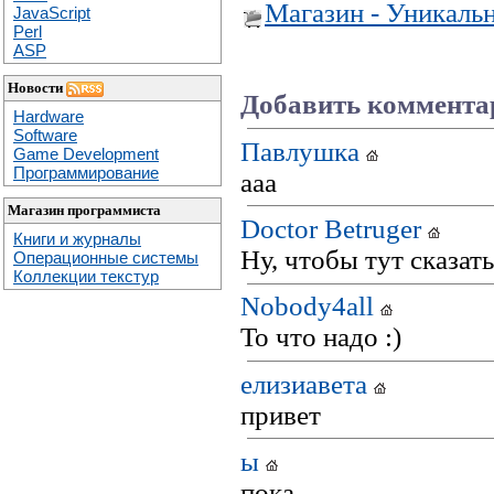
Магазин - Уникаль
JavaScript
Perl
ASP
Новости
Добавить коммента
Hardware
Software
Павлушка
Game Development
Программирование
aaa
Магазин программиста
Doctor Betruger
Книги и журналы
Ну, чтобы тут сказать.
Операционные системы
Коллекции текстур
Nobody4all
То что надо :)
елизиавета
привет
ы
пока