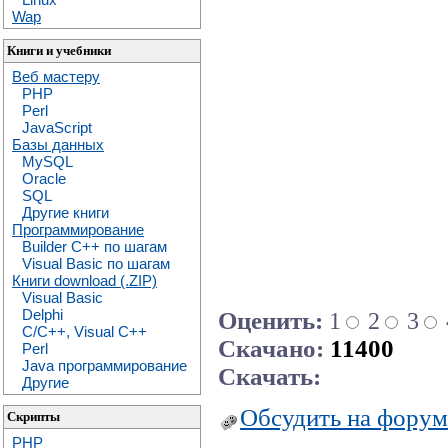
Wap
Книги и учебники
Веб мастеру
PHP
Perl
JavaScript
Базы данных
MySQL
Oracle
SQL
Другие книги
Программирование
Builder C++ по шагам
Visual Basic по шагам
Книги download (.ZIP)
Visual Basic
Delphi
Оценить:
1
2
3
C/C++, Visual C++
Скачано:
11400
Perl
Java программирование
Скачать:
Другие
Обсудить на форум
Скрипты
PHP