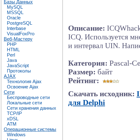
Базы Данных
MySQL
MSSQL
Oracle
PostgreSQL
Описание:
ICQWhack
Interbase
VisualFoxPro
ICQ. Используется мн
Веб-Мастеру
и интервал UIN. Напи
PHP
HTML
Perl
Java
Категория:
Pascal-С
JavaScript
Размер:
байт
Протоколы
AJAX
Рейтинг:
Технология Ajax
Освоение Ajax
Скачать исходник:
Сети
Беспроводные сети
для Delphi
Локальные сети
Сети хранения данных
TCP/IP
xDSL
ATM
Операционные системы
Windows
Linux