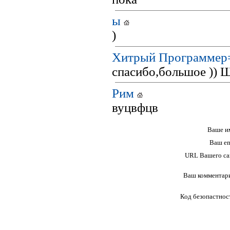
ы
)
Хитрый Программер
спасибо,большое )) Щ
Рим
вуцвфцв
Ваше и
Ваш em
URL Вашего са
Ваш комментар
Код безопастнос