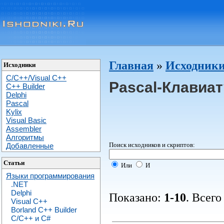
Главная
»
Исходники
Исходники
C/C++/Visual C++
Pascal-Клавиа
С++ Builder
Delphi
Pascal
Kylix
Visual Basic
Assembler
Алгоритмы
Поиск исходников и скриптов:
Добавленные
Статьи
Или
И
Языки программирования
.NET
Delphi
Показано:
1-10
. Всего
Visual C++
Borland C++ Builder
C/С++ и C#