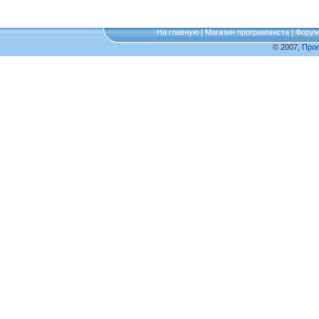
На главную
|
Магазин программиста
|
Фору
© 2007,
Про