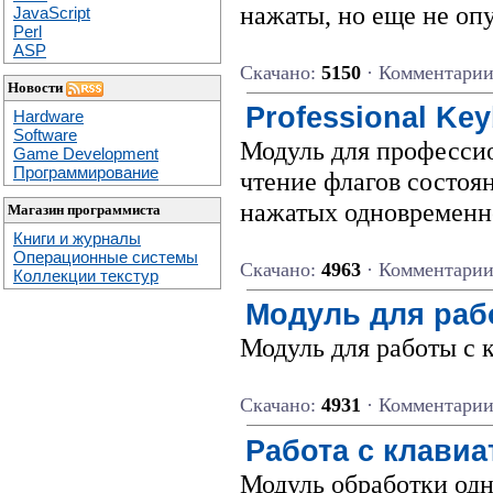
нажаты, но еще не о
JavaScript
Perl
ASP
Скачано:
5150
· Комментари
Новости
Professional Ke
Hardware
Software
Модуль для профессио
Game Development
Программирование
чтение флагов состоян
нажатых одновременн
Магазин программиста
Книги и журналы
Операционные системы
Скачано:
4963
· Комментари
Коллекции текстур
Модуль для раб
Модуль для работы с к
Скачано:
4931
· Комментари
Работа с клавиа
Модуль обработки одн