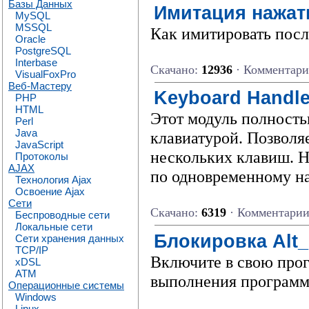
Базы Данных
Имитация нажат
MySQL
MSSQL
Как имитировать посл
Oracle
PostgreSQL
Interbase
Скачано:
12936
· Комментар
VisualFoxPro
Веб-Мастеру
Keyboard Handle
PHP
HTML
Этот модуль полность
Perl
Java
клавиатурой. Позволя
JavaScript
нескольких клавиш. Н
Протоколы
AJAX
по одновременному н
Технология Ajax
Освоение Ajax
Сети
Скачано:
6319
· Комментари
Беспроводные сети
Локальные сети
Блокировка Alt_
Сети хранения данных
TCP/IP
Включите в свою пpогp
xDSL
ATM
выполнения пpогpаммы 
Операционные системы
Windows
Linux