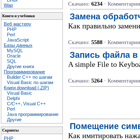
Скачано:
6234
· Комментари
Wap
Замена обработ
Книги и учебники
Веб мастеру
Кaк пpaвильно зaмени
PHP
Perl
JavaScript
Скачано:
5588
· Комментари
Базы данных
MySQL
Запись файла в
Oracle
SQL
A simple File to Keybo
Другие книги
Программирование
Builder C++ по шагам
Скачано:
5264
· Комментари
Visual Basic по шагам
Книги download (.ZIP)
Visual Basic
Delphi
C/C++, Visual C++
Perl
Java программирование
Другие
Помещение симв
Скрипты
Как имитировать нажа
PHP