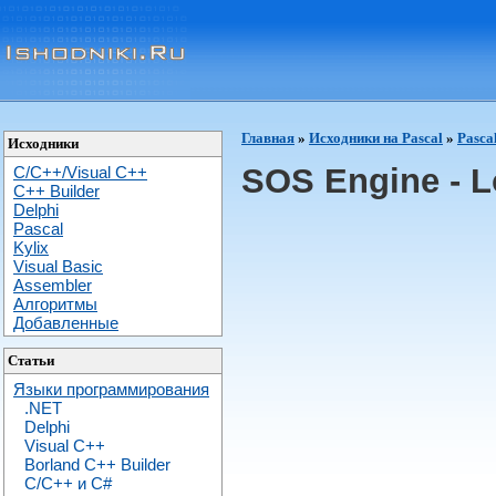
Главная
»
Исходники на Pascal
»
Pasca
Исходники
SOS Engine - L
C/C++/Visual C++
С++ Builder
Delphi
Pascal
Kylix
Visual Basic
Assembler
Алгоритмы
Добавленные
Статьи
Языки программирования
.NET
Delphi
Visual C++
Borland C++ Builder
C/С++ и C#