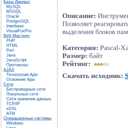
Базы Данных
MySQL
MSSQL
Описание:
Инструмен
Oracle
PostgreSQL
Позволяет реагировать
Interbase
выделения блоков памя
VisualFoxPro
Веб-Мастеру
PHP
HTML
Категория:
Pascal-Х
Perl
Размер:
байт
Java
JavaScript
Рейтинг:
Протоколы
AJAX
Скачать исходник:
Технология Ajax
Освоение Ajax
Сети
Беспроводные сети
Локальные сети
Сети хранения данных
TCP/IP
xDSL
ATM
Операционные системы
Windows
Linux