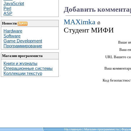
JavaScript
Добавить коммента
Perl
ASP
MAXimka
Новости
Студент МИФИ
Hardware
Software
Game Development
Ваше и
Программирование
Ваш em
Магазин программиста
URL Вашего са
Книги и журналы
Операционные системы
Ваш комментар
Коллекции текстур
Код безопастнос
На главную
|
Магазин программиста
|
Фору