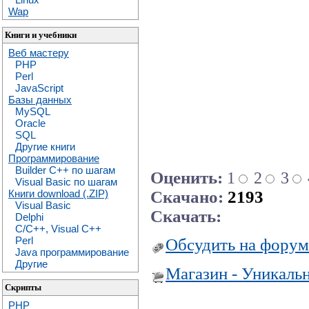
Wap
Книги и учебники
Веб мастеру
PHP
Perl
JavaScript
Базы данных
MySQL
Oracle
SQL
Другие книги
Программирование
Builder C++ по шагам
Оценить:
1
2
3
Visual Basic по шагам
Скачано:
2193
Книги download (.ZIP)
Visual Basic
Скачать:
Delphi
C/C++, Visual C++
Perl
Обсудить на форум
Java программирование
Другие
Магазин - Уникаль
Скрипты
PHP