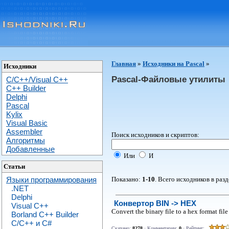
Главная
»
Исходники на Pascal
»
Исходники
Pascal-Файловые утилиты
C/C++/Visual C++
С++ Builder
Delphi
Pascal
Kylix
Visual Basic
Assembler
Поиск исходников и скриптов:
Алгоритмы
Добавленные
Или
И
Статьи
Показано:
1-10
. Всего исходников в раз
Языки программирования
.NET
Delphi
Конвертор BIN -> HEX
Visual C++
Convert the binary file to a hex format file
Borland C++ Builder
C/С++ и C#
Скачано:
8278
· Комментарии:
0
· Рейтинг: