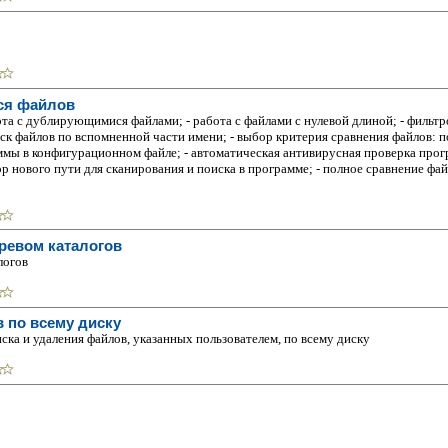
ся файлов
- работа с дублирующимися файлами; - работа с файлами с нулевой длиной; - фил
к файлов по вспомненной части имени; - выбор критерия сравнения файлов: по
ммы в конфигурационном файле; - автоматическая антивирусная проверка прог
ор нового пути для сканирования и поиска в программе; - полное сравнение фай
ревом каталогов
логов
в по всему диску
ка и удаления файлов, указанных пользователем, по всему диску