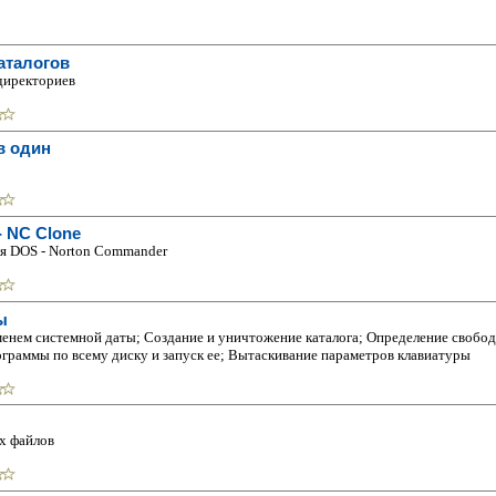
аталогов
директориев
в один
- NC Clone
ля DOS - Norton Commander
ы
енем системной даты; Создание и уничтожение каталога; Определение свобод
рограммы по всему диску и запуск ее; Вытаскивание параметров клавиатуры
х файлов