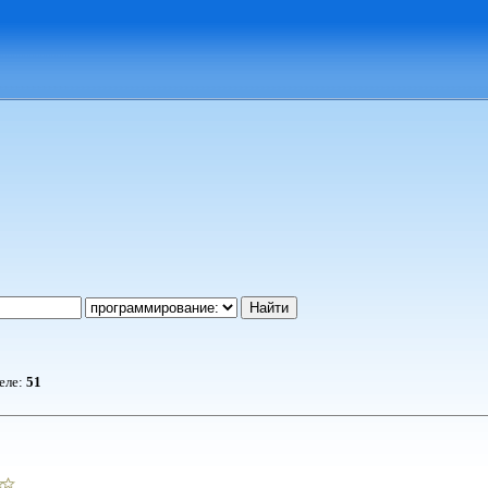
деле:
51