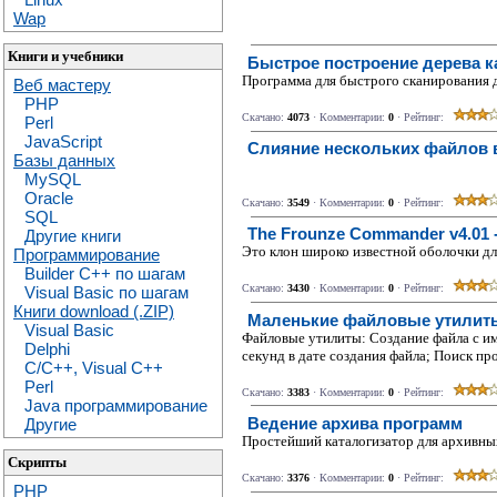
Wap
Книги и учебники
Быстрое построение дерева к
Программа для быстрого сканирования 
Веб мастеру
PHP
Скачано:
4073
· Комментарии:
0
· Рейтинг:
Perl
JavaScript
Слияние нескольких файлов 
Базы данных
MySQL
Oracle
Скачано:
3549
· Комментарии:
0
· Рейтинг:
SQL
The Frounze Commander v4.01 
Другие книги
Это клон широко известной оболочки д
Программирование
Builder C++ по шагам
Скачано:
3430
· Комментарии:
0
· Рейтинг:
Visual Basic по шагам
Книги download (.ZIP)
Маленькие файловые утилит
Visual Basic
Файловые утилиты: Создание файла с им
Delphi
секунд в дате создания файла; Поиск п
C/C++, Visual C++
Perl
Скачано:
3383
· Комментарии:
0
· Рейтинг:
Java программирование
Ведение архива программ
Другие
Простейший каталогизатор для архивны
Скрипты
Скачано:
3376
· Комментарии:
0
· Рейтинг:
PHP