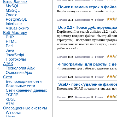
Базы Данных
MySQL
Поиск и замена строк в файле
MSSQL
Replaces any occurence of wanted string
Oracle
PostgreSQL
Скачано:
5172
· Комментарии:
0
· Рейтинг:
Interbase
Dup 2.2 - Поиск дублирующих
VisualFoxPro
Duplicated files search utilities v2.2 
Веб-Мастеру
просмотр каждого файла; - быстрый поис
PHP
атрибутам; - настройка функций програ
HTML
исключение из поиска части пути; - выб
Perl
работы в файл.
Java
JavaScript
Скачано:
4419
· Комментарии:
1
· Рейтинг:
Протоколы
AJAX
4 программы для работы с де
Технология Ajax
4 программы для работы с деревом ката
Освоение Ajax
Сети
Скачано:
4220
· Комментарии:
0
· Рейтинг:
Беспроводные сети
ScaD - поиск/удаление файло
Локальные сети
Программа SCAD предназначена для поис
Сети хранения данных
TCP/IP
Скачано:
4192
· Комментарии:
0
· Рейтинг:
xDSL
ATM
Операционные системы
Windows
Linux