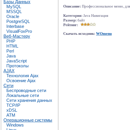
Базы Данных
MySQL
Описание:
Профессиональное меню, для 
MSSQL
Категория:
Java Навигация
Oracle
Размер:
байт
PostgreSQL
Рейтинг:
Interbase
VisualFoxPro
Скачать исходник:
WOmenu
Веб-Мастеру
PHP
HTML
Perl
Java
JavaScript
Протоколы
AJAX
Технология Ajax
Освоение Ajax
Сети
Беспроводные сети
Локальные сети
Сети хранения данных
TCP/IP
xDSL
ATM
Операционные системы
Windows
Linux