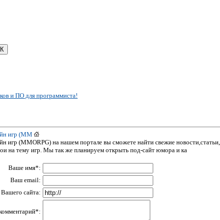
ков и ПО для программиста!
лайн игр (MM
лайн игр (MMORPG) на нашем портале вы сможете найти свежие новости,статьи,
ои на тему игр. Мы так же планируем открыть под-сайт юмора и ка
Ваше имя*:
Ваш email:
Вашего сайта:
комментарий*: