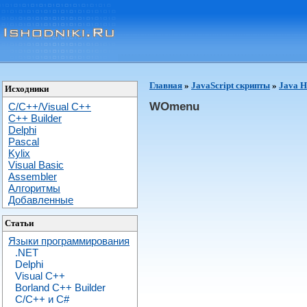
Главная
»
JavaScript скрипты
»
Java 
Исходники
WOmenu
C/C++/Visual C++
С++ Builder
Delphi
Pascal
Kylix
Visual Basic
Assembler
Алгоритмы
Добавленные
Статьи
Языки программирования
.NET
Delphi
Visual C++
Borland C++ Builder
C/С++ и C#