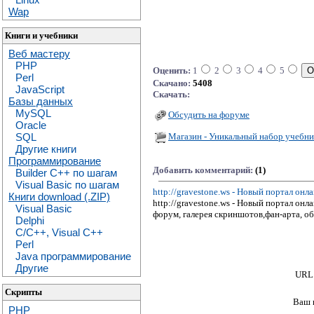
Wap
Книги и учебники
Веб мастеру
PHP
Оценить:
1
2
3
4
5
Perl
Скачано:
5408
JavaScript
Скачать:
Базы данных
MySQL
Обсудить на форуме
Oracle
Магазин - Уникальный набор учебни
SQL
Другие книги
Программирование
Добавить комментарий:
(1)
Builder C++ по шагам
Visual Basic по шагам
http://gravestone.ws - Новый портал он
Книги download (.ZIP)
http://gravestone.ws - Новый портал он
Visual Basic
форум, галерея скриншотов,фан-арта, об
Delphi
C/C++, Visual C++
Perl
Java программирование
Другие
URL 
Скрипты
Ваш 
PHP