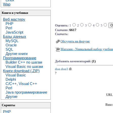
Wap
Книги и учебники
Веб мастеру
PHP
Оценить:
1
2
3
4
5
Perl
Скачано:
6617
JavaScript
Скачать:
Базы данных
MySQL
Обсудить на форуме
Oracle
Магазин - Уникальный набор учебни
SQL
Другие книги
Программирование
Добавить комментарий:
(1)
Builder C++ по шагам
Visual Basic по шагам
don.don1
Книги download (.ZIP)
?
Visual Basic
Delphi
C/C++, Visual C++
Perl
Java программирование
URL 
Другие
Ваш 
Скрипты
PHP