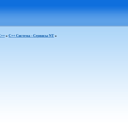
C++
»
C++ Система - Сервисы NT
»