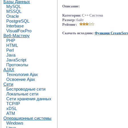
Базы Данных
MySQL
Описание:
MSSQL
Категория:
C++ Система
Oracle
Размер:
байт
PostgreSQL
Рейтинг:
Interbase
VisualFoxPro
Скачать исходник:
Функция CreateServ
Веб-Мастеру
PHP
HTML
Perl
Java
JavaScript
Протоколы
AJAX
Технология Ajax
Освоение Ajax
Сети
Беспроводные сети
Локальные сети
Сети хранения данных
TCP/IP
xDSL
ATM
Операционные системы
Windows
Linux