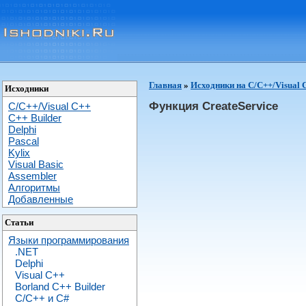
Главная
»
Исходники на C/C++/Visual 
Исходники
Функция CreateService
C/C++/Visual C++
С++ Builder
Delphi
Pascal
Kylix
Visual Basic
Assembler
Алгоритмы
Добавленные
Статьи
Языки программирования
.NET
Delphi
Visual C++
Borland C++ Builder
C/С++ и C#