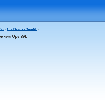
C++
»
C++ DirectX / OpenGL
»
нением OpenGL