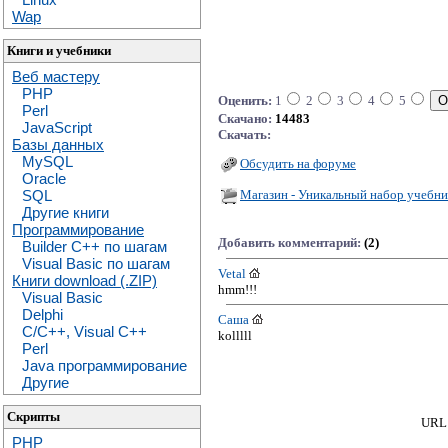
Wap
Книги и учебники
Веб мастеру
PHP
Оценить:
1
2
3
4
5
Perl
Скачано:
14483
JavaScript
Скачать:
Базы данных
MySQL
Обсудить на форуме
Oracle
Магазин - Уникальный набор учебни
SQL
Другие книги
Программирование
Добавить комментарий:
(2)
Builder C++ по шагам
Visual Basic по шагам
Vetal
Книги download (.ZIP)
hmm!!!
Visual Basic
Delphi
Саша
C/C++, Visual C++
kolllll
Perl
Java программирование
Другие
Скрипты
URL 
PHP