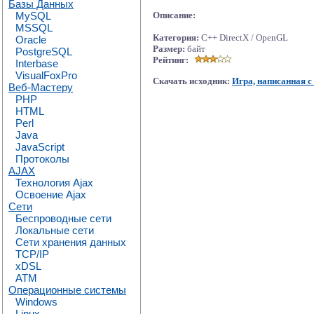
Базы Данных
MySQL
Описание:
MSSQL
Категория:
C++ DirectX / OpenGL
Oracle
Размер:
байт
PostgreSQL
Рейтинг:
Interbase
VisualFoxPro
Скачать исходник:
Игра, написанная 
Веб-Мастеру
PHP
HTML
Perl
Java
JavaScript
Протоколы
AJAX
Технология Ajax
Освоение Ajax
Сети
Беспроводные сети
Локальные сети
Сети хранения данных
TCP/IP
xDSL
ATM
Операционные системы
Windows
Linux