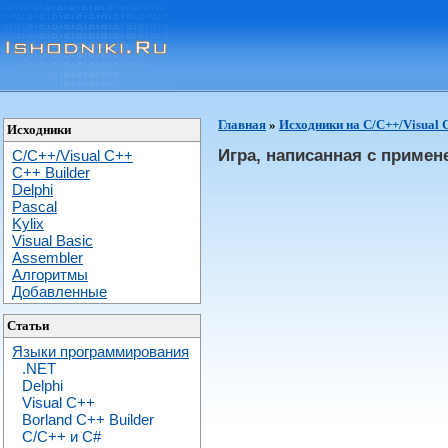
Главная
»
Исходники на C/C++/Visual 
Исходники
Игра, написанная с приме
C/C++/Visual C++
С++ Builder
Delphi
Pascal
Kylix
Visual Basic
Assembler
Алгоритмы
Добавленные
Статьи
Языки программирования
.NET
Delphi
Visual C++
Borland C++ Builder
C/С++ и C#