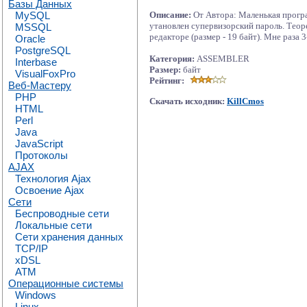
Базы Данных
MySQL
Описание:
От Автора: Маленькая прогр
утановлен супервизорский пароль. Теоре
MSSQL
редакторе (размер - 19 байт). Мне раза
Oracle
PostgreSQL
Категория:
ASSEMBLER
Interbase
Размер:
байт
VisualFoxPro
Рейтинг:
Веб-Мастеру
PHP
Скачать исходник:
KillCmos
HTML
Perl
Java
JavaScript
Протоколы
AJAX
Технология Ajax
Освоение Ajax
Сети
Беспроводные сети
Локальные сети
Сети хранения данных
TCP/IP
xDSL
ATM
Операционные системы
Windows
Linux