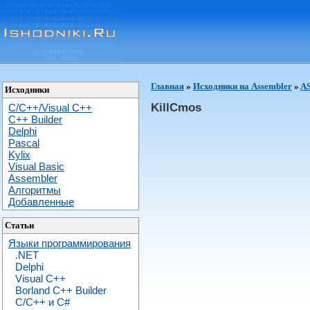
Главная
»
Исходники на Assembler
»
A
Исходники
KillCmos
C/C++/Visual C++
С++ Builder
Delphi
Pascal
Kylix
Visual Basic
Assembler
Алгоритмы
Добавленные
Статьи
Языки программирования
.NET
Delphi
Visual C++
Borland C++ Builder
C/С++ и C#