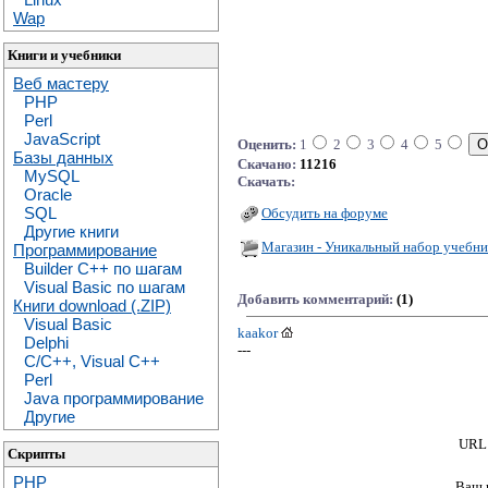
Wap
Книги и учебники
Веб мастеру
PHP
Perl
JavaScript
Оценить:
1
2
3
4
5
Базы данных
Скачано:
11216
MySQL
Скачать:
Oracle
SQL
Обсудить на форуме
Другие книги
Магазин - Уникальный набор учебни
Программирование
Builder C++ по шагам
Visual Basic по шагам
Добавить комментарий:
(1)
Книги download (.ZIP)
Visual Basic
kaakor
Delphi
---
C/C++, Visual C++
Perl
Java программирование
Другие
URL 
Скрипты
PHP
Ваш 