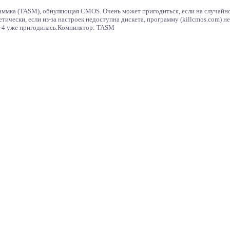
аммка (TASM), обнуляющая CMOS. Очень может пригодиться, если на случайн
тически, если из-за настроек недоступна дискета, программу (killcmos.com) н
 3-4 уже пригодилась.Компилятор: TASM