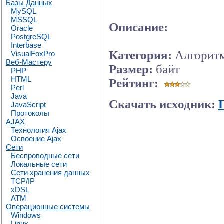
Базы Данных
MySQL
MSSQL
Описание:
Oracle
PostgreSQL
Interbase
Категория:
Алгоритм
VisualFoxPro
Веб-Мастеру
Размер:
байт
PHP
HTML
Рейтинг:
Perl
Java
Скачать исходник:
JavaScript
Протоколы
AJAX
Технология Ajax
Освоение Ajax
Сети
Беспроводные сети
Локальные сети
Сети хранения данных
TCP/IP
xDSL
ATM
Операционные системы
Windows
Linux