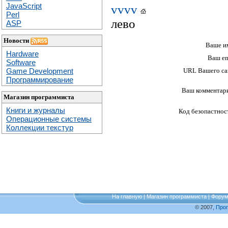
JavaScript
vvvv
Perl
лево
ASP
Новости
Ваше и
Hardware
Ваш em
Software
Game Development
URL Вашего са
Программирование
Ваш комментар
Магазин программиста
Книги и журналы
Код безопастнос
Операционные системы
Коллекции текстур
На главную
|
Магазин программиста
|
Фору
© 2007,
Про