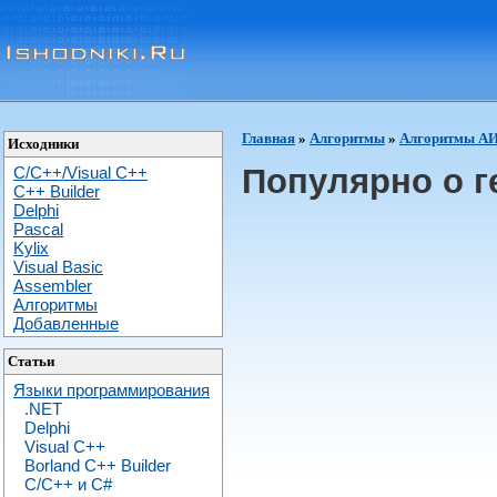
Главная
»
Алгоритмы
»
Алгоритмы AИ,
Исходники
Популярно о г
C/C++/Visual C++
С++ Builder
Delphi
Pascal
Kylix
Visual Basic
Assembler
Алгоритмы
Добавленные
Статьи
Языки программирования
.NET
Delphi
Visual C++
Borland C++ Builder
C/С++ и C#