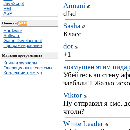
JavaScript
Armani
Perl
dfsd
ASP
Новости
Sasha
Hardware
Класс
Software
Game Development
dot
Программирование
+1
Магазин программиста
Книги и журналы
возмущен этим пида
Операционные системы
Коллекции текстур
Убейтесь ап стену афф
заебали!1 Жалко исх
Viktor
Ну отправил я смс, д
чтоли?
White Leader