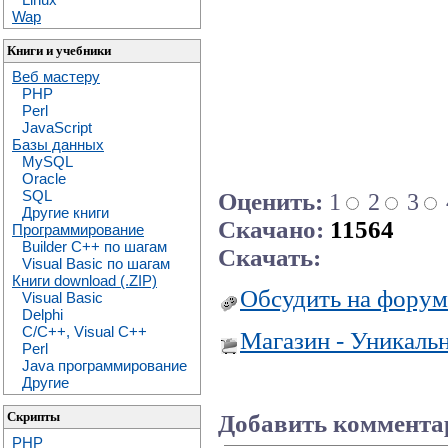
Wap
Книги и учебники
Веб мастеру
PHP
Perl
JavaScript
Базы данных
MySQL
Oracle
SQL
Оценить:
1
2
3
Другие книги
Скачано:
11564
Программирование
Builder C++ по шагам
Скачать:
Visual Basic по шагам
Книги download (.ZIP)
Обсудить на форум
Visual Basic
Delphi
C/C++, Visual C++
Магазин - Уникаль
Perl
Java программирование
Другие
Скрипты
Добавить коммента
PHP