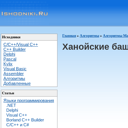
Главная
»
Алгоритмы
»
Алгоритмы Мат
Исходники
Ханойские ба
C/C++/Visual C++
С++ Builder
Delphi
Pascal
Kylix
Visual Basic
Assembler
Алгоритмы
Добавленные
Статьи
Языки программирования
.NET
Delphi
Visual C++
Borland C++ Builder
C/С++ и C#