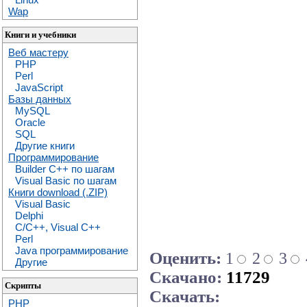
Wap
Книги и учебники
Веб мастеру
PHP
Perl
JavaScript
Базы данных
MySQL
Oracle
SQL
Другие книги
Программирование
Builder C++ по шагам
Visual Basic по шагам
Книги download (.ZIP)
Visual Basic
Delphi
C/C++, Visual C++
Perl
Java программирование
Оценить:
1
2
3
Другие
Скачано:
11729
Скрипты
Скачать:
PHP