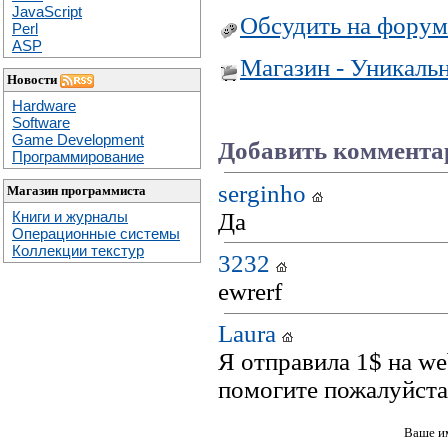
JavaScript
Обсудить на форум
Perl
ASP
Магазин - Уникаль
Новости
Hardware
Software
Game Development
Добавить коммента
Программирование
serginho
Магазин программиста
Да
Книги и журналы
Операционные системы
Коллекции текстур
3232
ewrerf
Laura
Я отправила 1$ на we
помогите пожалуйста
Ваше и