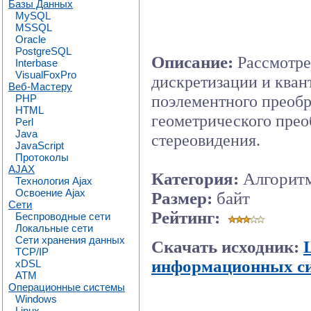
Базы Данных
MySQL
MSSQL
Oracle
PostgreSQL
Описание:
Рассмотре
Interbase
VisualFoxPro
дискретизации и кван
Веб-Мастеру
поэлементного преобр
PHP
HTML
геометрического прео
Perl
Java
стереовидения.
JavaScript
Протоколы
AJAX
Категория:
Алгорит
Технология Ajax
Освоение Ajax
Размер:
байт
Сети
Рейтинг:
Беспроводные сети
Локальные сети
Сети хранения данных
Скачать исходник:
TCP/IP
информационных с
xDSL
ATM
Операционные системы
Windows
Linux