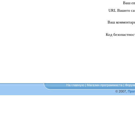
Ваш em
URL Вашего са
Ваш комментар
Код безопастнос
На главную
|
Магазин программиста
|
Фору
© 2007,
Про