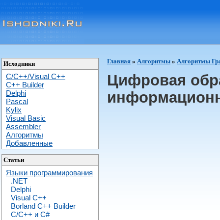
Главная
»
Алгоритмы
»
Алгоритмы Гр
Исходники
Цифровая обр
C/C++/Visual C++
С++ Builder
Delphi
информационн
Pascal
Kylix
Visual Basic
Assembler
Алгоритмы
Добавленные
Статьи
Языки программирования
.NET
Delphi
Visual C++
Borland C++ Builder
C/С++ и C#