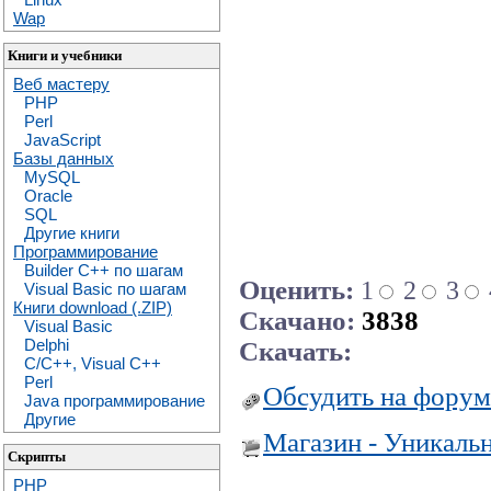
Wap
Книги и учебники
Веб мастеру
PHP
Perl
JavaScript
Базы данных
MySQL
Oracle
SQL
Другие книги
Программирование
Builder C++ по шагам
Оценить:
1
2
3
Visual Basic по шагам
Книги download (.ZIP)
Скачано:
3838
Visual Basic
Delphi
Скачать:
C/C++, Visual C++
Perl
Обсудить на форум
Java программирование
Другие
Магазин - Уникаль
Скрипты
PHP