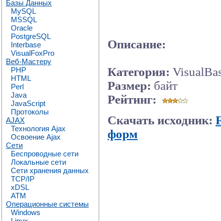
Базы Данных
MySQL
MSSQL
Oracle
PostgreSQL
Описание:
Interbase
VisualFoxPro
Веб-Мастеру
Категория:
VisualBa
PHP
HTML
Размер:
байт
Perl
Java
Рейтинг:
JavaScript
Протоколы
Скачать исходник:
AJAX
Технология Ajax
форм
Освоение Ajax
Сети
Беспроводные сети
Локальные сети
Сети хранения данных
TCP/IP
xDSL
ATM
Операционные системы
Windows
Linux