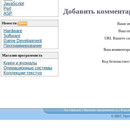
JavaScript
Perl
Добавить коммента
ASP
Новости
Ваше и
Hardware
Ваш em
Software
URL Вашего са
Game Development
Программирование
Ваш комментар
Магазин программиста
Код безопастнос
Книги и журналы
Операционные системы
Коллекции текстур
На главную
|
Магазин программиста
|
Фору
© 2007,
Про