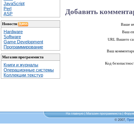
JavaScript
Perl
Добавить коммента
ASP
Новости
Ваше и
Hardware
Ваш em
Software
URL Вашего са
Game Development
Программирование
Ваш комментар
Магазин программиста
Код безопастнос
Книги и журналы
Операционные системы
Коллекции текстур
На главную
|
Магазин программиста
|
Фору
© 2007,
Про