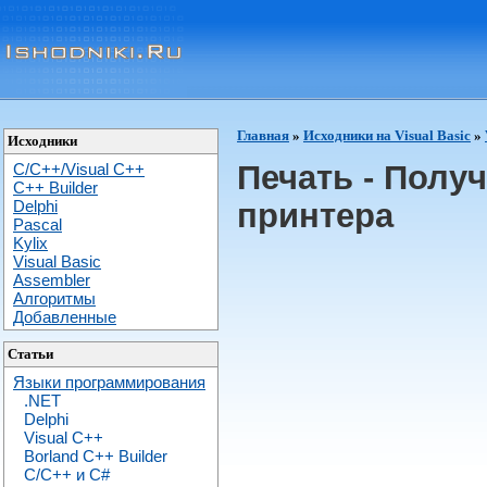
Главная
»
Исходники на Visual Basic
»
Исходники
Печать - Полу
C/C++/Visual C++
С++ Builder
Delphi
принтера
Pascal
Kylix
Visual Basic
Assembler
Алгоритмы
Добавленные
Статьи
Языки программирования
.NET
Delphi
Visual C++
Borland C++ Builder
C/С++ и C#