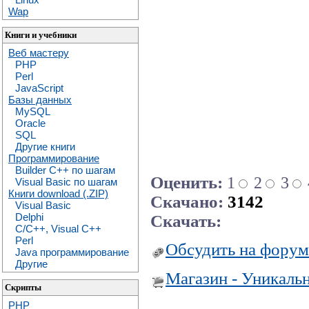
Wap
Книги и учебники
Веб мастеру
PHP
Perl
JavaScript
Базы данных
MySQL
Oracle
SQL
Другие книги
Программирование
Builder C++ по шагам
Оценить:
1
2
3
Visual Basic по шагам
Книги download (.ZIP)
Скачано:
3142
Visual Basic
Delphi
Скачать:
C/C++, Visual C++
Perl
Обсудить на форум
Java программирование
Другие
Магазин - Уникаль
Скрипты
PHP