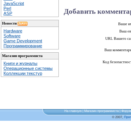
JavaScript
Perl
Добавить коммента
ASP
Новости
Ваше и
Hardware
Ваш em
Software
URL Вашего са
Game Development
Программирование
Ваш комментар
Магазин программиста
Код безопастнос
Книги и журналы
Операционные системы
Коллекции текстур
На главную
|
Магазин программиста
|
Фору
© 2007,
Про