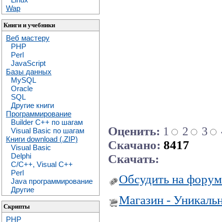
Wap
Книги и учебники
Веб мастеру
PHP
Perl
JavaScript
Базы данных
MySQL
Oracle
SQL
Другие книги
Программирование
Builder C++ по шагам
Оценить:
1
2
3
Visual Basic по шагам
Книги download (.ZIP)
Скачано:
8417
Visual Basic
Delphi
Скачать:
C/C++, Visual C++
Perl
Обсудить на форум
Java программирование
Другие
Магазин - Уникаль
Скрипты
PHP