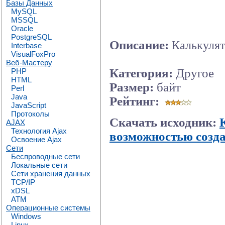
Базы Данных
MySQL
MSSQL
Oracle
PostgreSQL
Описание:
Калькулят
Interbase
VisualFoxPro
Веб-Мастеру
Категория:
Другое
PHP
HTML
Размер:
байт
Perl
Java
Рейтинг:
JavaScript
Протоколы
Скачать исходник:
AJAX
Технология Ajax
возможностью созда
Освоение Ajax
Сети
Беспроводные сети
Локальные сети
Сети хранения данных
TCP/IP
xDSL
ATM
Операционные системы
Windows
Linux