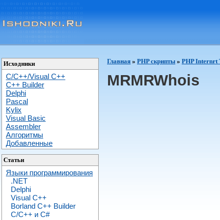
Главная
»
PHP скрипты
»
PHP Internrt 
Исходники
MRMRWhois
C/C++/Visual C++
С++ Builder
Delphi
Pascal
Kylix
Visual Basic
Assembler
Алгоритмы
Добавленные
Статьи
Языки программирования
.NET
Delphi
Visual C++
Borland C++ Builder
C/С++ и C#