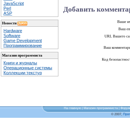
JavaScript
Добавить коммента
Perl
ASP
Ваше и
Новости
Ваш em
Hardware
Software
URL Вашего са
Game Development
Программирование
Ваш комментар
Магазин программиста
Код безопастнос
Книги и журналы
Операционные системы
Коллекции текстур
На главную
|
Магазин программиста
|
Фору
© 2007,
Про