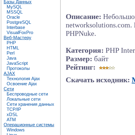
Базы Данных
MySQL
MSSQL
Описание:
Небольшой
Oracle
PostgreSQL
networksolutions.com
Interbase
PHPNuke.
VisualFoxPro
Веб-Мастеру
PHP
HTML
Категория:
PHP Inter
Perl
Размер:
байт
Java
JavaScript
Рейтинг:
Протоколы
AJAX
Скачать исходник:
Технология Ajax
Освоение Ajax
Сети
Беспроводные сети
Локальные сети
Сети хранения данных
TCP/IP
xDSL
ATM
Операционные системы
Windows
Linux