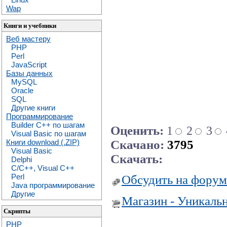
Wap
Книги и учебники
Веб мастеру
PHP
Perl
JavaScript
Базы данных
MySQL
Oracle
SQL
Другие книги
Программирование
Builder C++ по шагам
Оценить:
1
2
3
Visual Basic по шагам
Скачано:
3795
Книги download (.ZIP)
Visual Basic
Скачать:
Delphi
C/C++, Visual C++
Perl
Обсудить на форум
Java программирование
Другие
Магазин - Уникаль
Скрипты
PHP