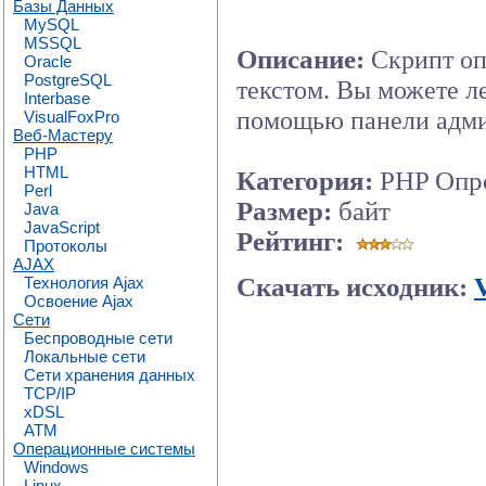
Базы Данных
MySQL
MSSQL
Описание:
Скрипт оп
Oracle
PostgreSQL
текстом. Вы можете л
Interbase
помощью панели админ
VisualFoxPro
Веб-Мастеру
PHP
HTML
Категория:
PHP Опро
Perl
Размер:
байт
Java
JavaScript
Рейтинг:
Протоколы
AJAX
Скачать исходник:
V
Технология Ajax
Освоение Ajax
Сети
Беспроводные сети
Локальные сети
Сети хранения данных
TCP/IP
xDSL
ATM
Операционные системы
Windows
Linux