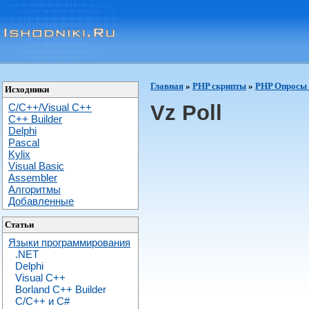
Главная
»
PHP скрипты
»
PHP Опросы 
Исходники
Vz Poll
C/C++/Visual C++
С++ Builder
Delphi
Pascal
Kylix
Visual Basic
Assembler
Алгоритмы
Добавленные
Статьи
Языки программирования
.NET
Delphi
Visual C++
Borland C++ Builder
C/С++ и C#