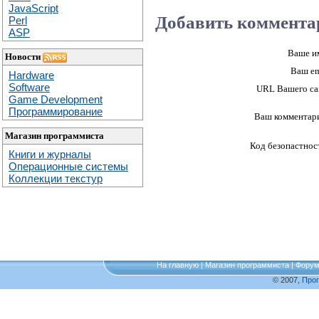
JavaScript
Добавить коммента
Perl
ASP
Ваше и
Новости
Ваш em
Hardware
Software
URL Вашего са
Game Development
Программирование
Ваш комментар
Магазин программиста
Код безопастнос
Книги и журналы
Операционные системы
Коллекции текстур
На главную
|
Магазин программиста
|
Фору
© 2007,
Про