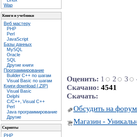
Wap
Книги и учебники
Веб мастеру
PHP
Perl
JavaScript
Базы данных
MySQL
Oracle
SQL
Другие книги
Программирование
Builder C++ по шагам
Оценить:
1
2
3
Visual Basic по шагам
Скачано:
4541
Книги download (.ZIP)
Visual Basic
Скачать:
Delphi
C/C++, Visual C++
Perl
Обсудить на форум
Java программирование
Другие
Магазин - Уникаль
Скрипты
PHP