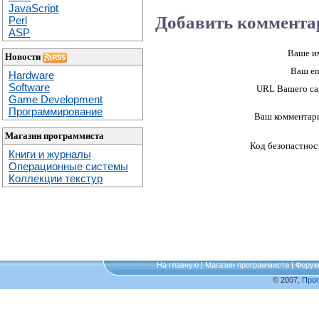
JavaScript
Добавить коммента
Perl
ASP
Ваше и
Новости
Ваш em
Hardware
Software
URL Вашего са
Game Development
Программирование
Ваш комментар
Магазин программиста
Код безопастнос
Книги и журналы
Операционные системы
Коллекции текстур
На главную
|
Магазин программиста
|
Фору
© 2007,
Про