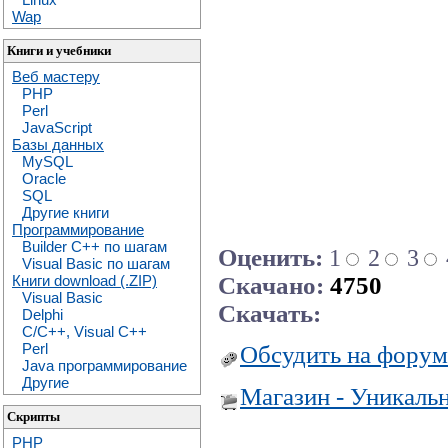
Wap
Книги и учебники
Веб мастеру
PHP
Perl
JavaScript
Базы данных
MySQL
Oracle
SQL
Другие книги
Программирование
Builder C++ по шагам
Оценить:
1
2
3
Visual Basic по шагам
Скачано:
4750
Книги download (.ZIP)
Visual Basic
Скачать:
Delphi
C/C++, Visual C++
Perl
Обсудить на форум
Java программирование
Другие
Магазин - Уникаль
Скрипты
PHP