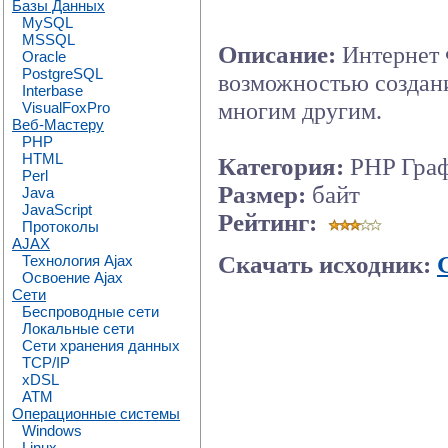
Базы Данных
MySQL
MSSQL
Описание:
Интернет 
Oracle
PostgreSQL
возможностью создан
Interbase
многим другим.
VisualFoxPro
Веб-Мастеру
PHP
HTML
Категория:
PHP Гра
Perl
Размер:
байт
Java
JavaScript
Рейтинг:
Протоколы
AJAX
Скачать исходник:
Технология Ajax
Освоение Ajax
Сети
Беспроводные сети
Локальные сети
Сети хранения данных
TCP/IP
xDSL
ATM
Операционные системы
Windows
Linux