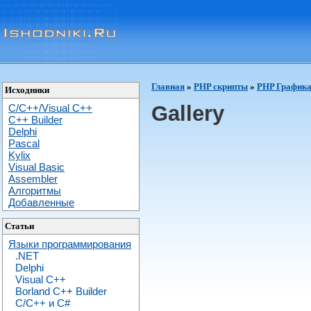
Главная
»
PHP скрипты
»
PHP График
Исходники
Gallery
C/C++/Visual C++
С++ Builder
Delphi
Pascal
Kylix
Visual Basic
Assembler
Алгоритмы
Добавленные
Статьи
Языки программирования
.NET
Delphi
Visual C++
Borland C++ Builder
C/С++ и C#