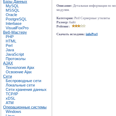
Базы Данных
MySQL
Описание:
Детальная информация по мод
модулям.
MSSQL
Oracle
Категория:
Perl Серверные утилиты
PostgreSQL
Размер:
байт
Interbase
Рейтинг:
VisualFoxPro
Веб-Мастеру
Скачать исходник:
infoPerl
PHP
HTML
Perl
Java
JavaScript
Протоколы
AJAX
Технология Ajax
Освоение Ajax
Сети
Беспроводные сети
Локальные сети
Сети хранения данных
TCP/IP
xDSL
ATM
Операционные системы
Windows
Linux