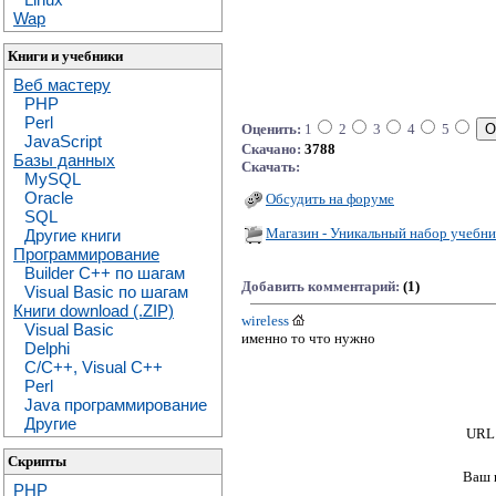
Wap
Книги и учебники
Веб мастеру
PHP
Perl
Оценить:
1
2
3
4
5
JavaScript
Скачано:
3788
Базы данных
Скачать:
MySQL
Oracle
Обсудить на форуме
SQL
Магазин - Уникальный набор учебни
Другие книги
Программирование
Builder C++ по шагам
Добавить комментарий:
(1)
Visual Basic по шагам
Книги download (.ZIP)
wireless
Visual Basic
именно то что нужно
Delphi
C/C++, Visual C++
Perl
Java программирование
Другие
URL 
Скрипты
Ваш 
PHP