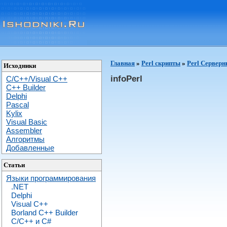
Главная
»
Perl скрипты
»
Perl Сервер
Исходники
infoPerl
C/C++/Visual C++
С++ Builder
Delphi
Pascal
Kylix
Visual Basic
Assembler
Алгоритмы
Добавленные
Статьи
Языки программирования
.NET
Delphi
Visual C++
Borland C++ Builder
C/С++ и C#