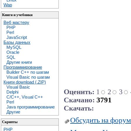
Wap
Книги и учебники
Веб мастеру
PHP
Perl
JavaScript
Базы данных
MySQL
Oracle
SQL
Другие книги
Программирование
Builder C++ по шагам
Visual Basic по шагам
Книги download (.ZIP)
Visual Basic
Оценить:
1
2
3
Delphi
C/C++, Visual C++
Скачано:
3791
Perl
Скачать:
Java программирование
Другие
Обсудить на форум
Скрипты
PHP