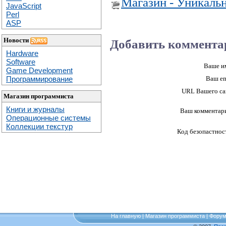
Магазин - Уникаль
JavaScript
Perl
ASP
Новости
Добавить коммента
Hardware
Software
Ваше и
Game Development
Программирование
Ваш em
URL Вашего са
Магазин программиста
Книги и журналы
Ваш комментар
Операционные системы
Коллекции текстур
Код безопастнос
На главную
|
Магазин программиста
|
Фору