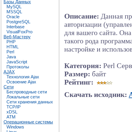
Базы Данных
MySQL
MSSQL
Описание:
Данная пр
Oracle
PostgreSQL
авторизации (управле
Interbase
для вашего сайта. О
VisualFoxPro
Веб-Мастеру
такого рода программ
PHP
HTML
настройке и использо
Perl
Java
JavaScript
Категория:
Perl Сер
Протоколы
AJAX
Размер:
байт
Технология Ajax
Рейтинг:
Освоение Ajax
Сети
Беспроводные сети
Скачать исходник:
Локальные сети
Сети хранения данных
TCP/IP
xDSL
ATM
Операционные системы
Windows
Linux