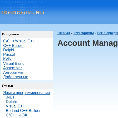
Главная
»
Perl скрипты
»
Perl Сервер
Исходники
Account Manage
C/C++/Visual C++
С++ Builder
Delphi
Pascal
Kylix
Visual Basic
Assembler
Алгоритмы
Добавленные
Статьи
Языки программирования
.NET
Delphi
Visual C++
Borland C++ Builder
C/С++ и C#