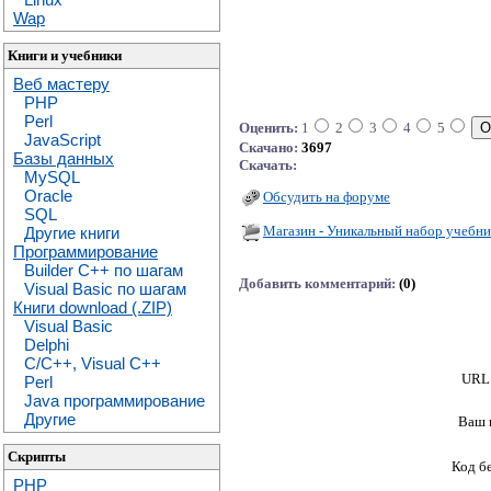
Wap
Книги и учебники
Веб мастеру
PHP
Perl
Оценить:
1
2
3
4
5
JavaScript
Скачано:
3697
Базы данных
Скачать:
MySQL
Oracle
Обсудить на форуме
SQL
Магазин - Уникальный набор учебни
Другие книги
Программирование
Builder C++ по шагам
Добавить комментарий:
(0)
Visual Basic по шагам
Книги download (.ZIP)
Visual Basic
Delphi
C/C++, Visual C++
URL 
Perl
Java программирование
Другие
Ваш 
Скрипты
Код б
PHP