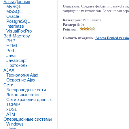
Базы Данных
MySQL
Описание:
Создает файлы .htpasswd в з
защищенных каталогов. Более новая верс
MSSQL
Oracle
Категория:
Perl Защита
PostgreSQL
Размер:
байт
Interbase
Рейтинг:
VisualFoxPro
Веб-Мастеру
Скачать исходник:
Access Denied versio
PHP
HTML
Perl
Java
JavaScript
Протоколы
AJAX
Технология Ajax
Освоение Ajax
Сети
Беспроводные сети
Локальные сети
Сети хранения данных
TCP/IP
xDSL
ATM
Операционные системы
Windows
Linux