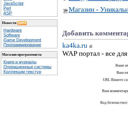
JavaScript
Магазин - Уникаль
Perl
ASP
Новости
Hardware
Добавить коммента
Software
Game Development
ka4ka.ru
Программирование
WAP портал - все дл
Магазин программиста
Книги и журналы
Ваше и
Операционные системы
Коллекции текстур
Ваш em
URL Вашего са
Ваш комментар
Код безопастнос