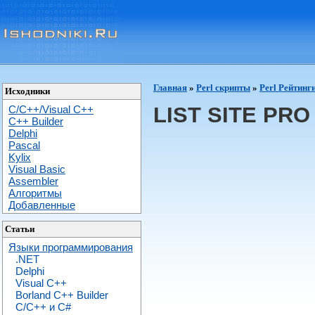
Главная
»
Perl скрипты
»
Perl Рейтинг
Исходники
LIST SITE PRO
C/C++/Visual C++
С++ Builder
Delphi
Pascal
Kylix
Visual Basic
Assembler
Алгоритмы
Добавленные
Статьи
Языки программирования
.NET
Delphi
Visual C++
Borland C++ Builder
C/С++ и C#