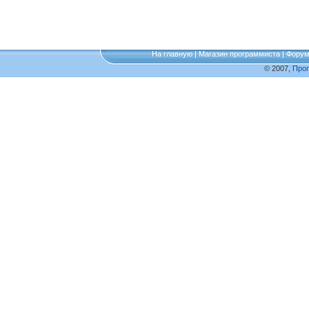
На главную
|
Магазин программиста
|
Фору
© 2007,
Про