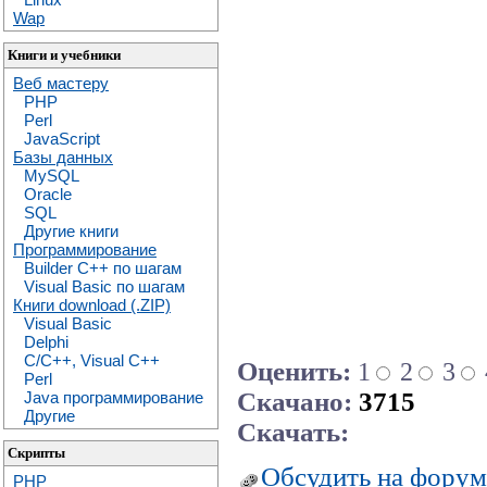
Wap
Книги и учебники
Веб мастеру
PHP
Perl
JavaScript
Базы данных
MySQL
Oracle
SQL
Другие книги
Программирование
Builder C++ по шагам
Visual Basic по шагам
Книги download (.ZIP)
Visual Basic
Delphi
C/C++, Visual C++
Оценить:
1
2
3
Perl
Скачано:
3715
Java программирование
Другие
Скачать:
Скрипты
Обсудить на форум
PHP