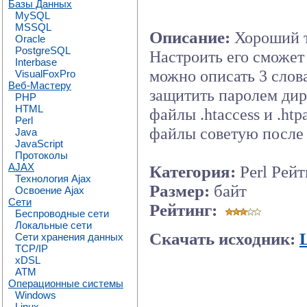
Базы Данных
MySQL
MSSQL
Описание:
Хороший т
Oracle
PostgreSQL
Настроить его сможет д
Interbase
можно описать 3 слов
VisualFoxPro
Веб-Мастеру
защитить паролем дир
PHP
HTML
файлы .htaccess и .ht
Perl
файлы советую после 
Java
JavaScript
Протоколы
AJAX
Категория:
Perl Рейт
Технология Ajax
Размер:
байт
Освоение Ajax
Сети
Рейтинг:
Беспроводные сети
Локальные сети
Скачать исходник:
Сети хранения данных
TCP/IP
xDSL
ATM
Операционные системы
Windows
Linux