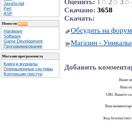
Оценить:
1
2
3
JavaScript
Скачано:
3658
Perl
ASP
Скачать:
Новости
Обсудить на форум
Hardware
Software
Магазин - Уникаль
Game Development
Программирование
Магазин программиста
Книги и журналы
Добавить коммента
Операционные системы
Коллекции текстур
Ваше и
Ваш em
URL Вашего са
Ваш комментар
Код безопастнос