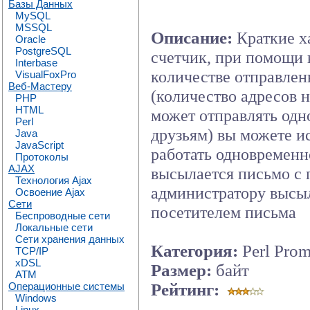
Базы Данных
MySQL
MSSQL
Описание:
Краткие х
Oracle
PostgreSQL
счетчик, при помощи
Interbase
количестве отправлен
VisualFoxPro
Веб-Мастеру
(количество адресов н
PHP
HTML
может отправлять одн
Perl
друзьям) вы можете и
Java
JavaScript
работать одновременн
Протоколы
AJAX
высылается письмо с 
Технология Ajax
администратору высыл
Освоение Ajax
Сети
посетителем письма
Беспроводные сети
Локальные сети
Сети хранения данных
Категория:
Perl Prom
TCP/IP
xDSL
Размер:
байт
ATM
Операционные системы
Рейтинг:
Windows
Linux