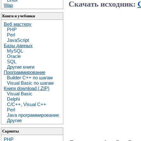
Скачать исходник:
Wap
Книги и учебники
Веб мастеру
PHP
Perl
JavaScript
Базы данных
MySQL
Oracle
SQL
Другие книги
Программирование
Builder C++ по шагам
Visual Basic по шагам
Книги download (.ZIP)
Visual Basic
Delphi
C/C++, Visual C++
Perl
Java программирование
Другие
Скрипты
PHP