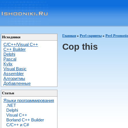
Главная
»
Perl скрипты
»
Perl Promoti
Исходники
Cop this
C/C++/Visual C++
С++ Builder
Delphi
Pascal
Kylix
Visual Basic
Assembler
Алгоритмы
Добавленные
Статьи
Языки программирования
.NET
Delphi
Visual C++
Borland C++ Builder
C/С++ и C#