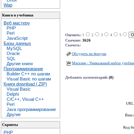
Wap
Книги и учебники
Веб мастеру
PHP
Perl
Оценить:
1
2
3
4
5
JavaScript
Скачано:
3626
Базы данных
Скачать:
MySQL
Oracle
Обсудить на форуме
SQL
Магазин - Уникальный набор учебни
Другие книги
Программирование
Builder C++ по шагам
Добавить комментарий:
(0)
Visual Basic по шагам
Книги download (.ZIP)
Visual Basic
Delphi
C/C++, Visual C++
URL 
Perl
Java программирование
Другие
Ваш 
Скрипты
Код б
PHP