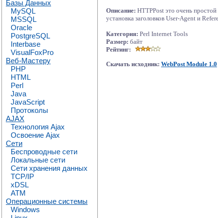
Базы Данных
MySQL
Описание:
HTTPPost это очень простой
установка заголовков User-Agent и Refe
MSSQL
Oracle
Категория:
Perl Internet Tools
PostgreSQL
Размер:
байт
Interbase
Рейтинг:
VisualFoxPro
Веб-Мастеру
Скачать исходник:
WebPost Module 1.0
PHP
HTML
Perl
Java
JavaScript
Протоколы
AJAX
Технология Ajax
Освоение Ajax
Сети
Беспроводные сети
Локальные сети
Сети хранения данных
TCP/IP
xDSL
ATM
Операционные системы
Windows
Linux