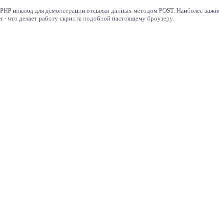
 PHP инклюд для демонстрации отсылки данных методом POST. Наиболее важно
rer - что делает работу скрипта подобной настоящему броузеру.