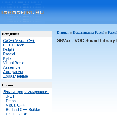
Главная
»
Исходники на Pascal
»
Pasca
Исходники
SBVox - VOC Sound Library 
C/C++/Visual C++
С++ Builder
Delphi
Pascal
Kylix
Visual Basic
Assembler
Алгоритмы
Добавленные
Статьи
Языки программирования
.NET
Delphi
Visual C++
Borland C++ Builder
C/С++ и C#