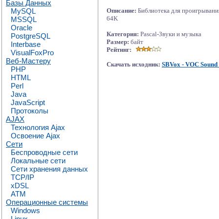
Базы Данных
MySQL
Описание:
Библиотека для проигрывания
64K
MSSQL
Oracle
Категория:
Pascal-Звуки и музыка
PostgreSQL
Размер:
байт
Interbase
Рейтинг:
VisualFoxPro
Веб-Мастеру
Скачать исходник:
SBVox - VOC Sound 
PHP
HTML
Perl
Java
JavaScript
Протоколы
AJAX
Технология Ajax
Освоение Ajax
Сети
Беспроводные сети
Локальные сети
Сети хранения данных
TCP/IP
xDSL
ATM
Операционные системы
Windows
Linux