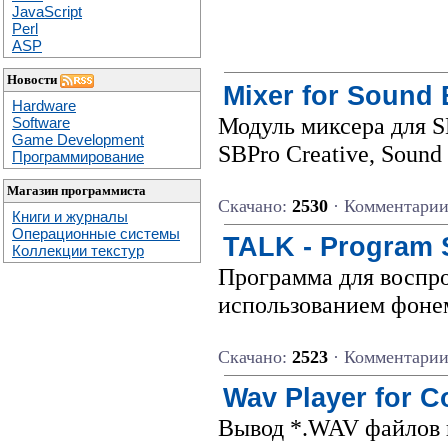
JavaScript
Perl
ASP
Новости
Mixer for Sound 
Hardware
Модуль миксера для SB
Software
Game Development
SBPro Creative, Sound 
Программирование
Магазин программиста
Скачано:
2530
· Комментари
Книги и журналы
Операционные системы
TALK - Program 
Коллекции текстур
Программа для воспро
использованием фонем
Скачано:
2523
· Комментари
Wav Player for 
Вывод *.WAV файлов н