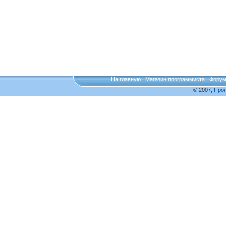
На главную
|
Магазин программиста
|
Фору
© 2007,
Про