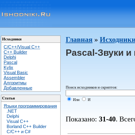
Главная
»
Исходники
Исходники
C/C++/Visual C++
Pascal-Звуки и
С++ Builder
Delphi
Pascal
Kylix
Visual Basic
Assembler
Алгоритмы
Поиск исходников и скриптов:
Добавленные
Статьи
Или
И
Языки программирования
.NET
Delphi
Показано:
31-40
. Всег
Visual C++
Borland C++ Builder
C/С++ и C#