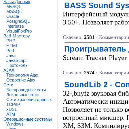
Базы Данных
BASS Sound Syst
MySQL
MSSQL
Интерфейсный модуль
Oracle
3.50+. Позволяет раб
PostgreSQL
Interbase
VisualFoxPro
Веб-Мастеру
Скачано:
2581
· Комментари
PHP
HTML
Проигрыватель 
Perl
Java
Scream Tracker Player
JavaScript
Протоколы
AJAX
Скачано:
2574
· Комментари
Технология Ajax
Освоение Ajax
SoundLib 2 - Com
Сети
Беспроводные сети
32-,bnyfz звуковая би
Локальные сети
Сети хранения данных
Автоматически инициа
TCP/IP
Позволяет не только в
xDSL
ATM
встроенный микшер.
Операционные системы
XM, S3M. Компилируе
Windows
Linux