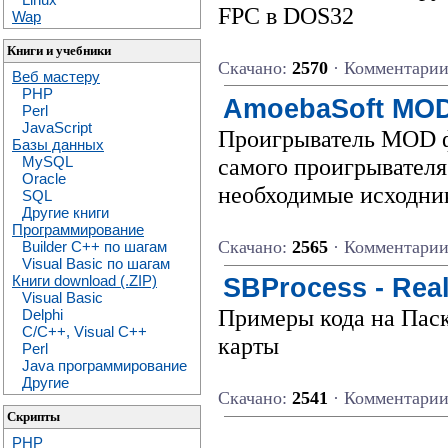
FPC в DOS32
Wap
Книги и учебники
Скачано:
2570
· Комментари
Веб мастеру
PHP
AmoebaSoft MOD 
Perl
JavaScript
Проигрыватель MOD ф
Базы данных
самого проигрывателя 
MySQL
Oracle
необходимые исходни
SQL
Другие книги
Программирование
Скачано:
2565
· Комментари
Builder C++ по шагам
Visual Basic по шагам
Книги download (.ZIP)
SBProcess - Rea
Visual Basic
Примеры кода на Паск
Delphi
C/C++, Visual C++
карты
Perl
Java программирование
Другие
Скачано:
2541
· Комментари
Скрипты
PHP