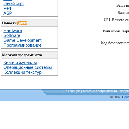
JavaScript
Ваше и
Perl
Ваш em
ASP
URL Вашего са
Новости
Hardware
Ваш комментар
Software
Game Development
Код безопастнос
Программирование
Магазин программиста
Книги и журналы
Операционные системы
Коллекции текстур
На главную
|
Магазин программиста
|
Фору
© 2007,
Про