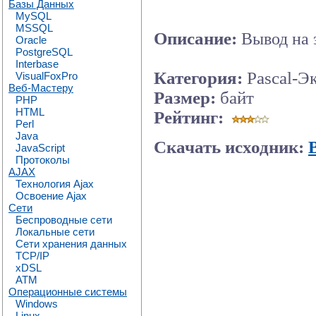
Базы Данных
MySQL
MSSQL
Описание:
Вывод на 
Oracle
PostgreSQL
Interbase
Категория:
Pascal-Э
VisualFoxPro
Веб-Мастеру
Размер:
байт
PHP
HTML
Рейтинг:
Perl
Java
Скачать исходник:
JavaScript
Протоколы
AJAX
Технология Ajax
Освоение Ajax
Сети
Беспроводные сети
Локальные сети
Сети хранения данных
TCP/IP
xDSL
ATM
Операционные системы
Windows
Linux