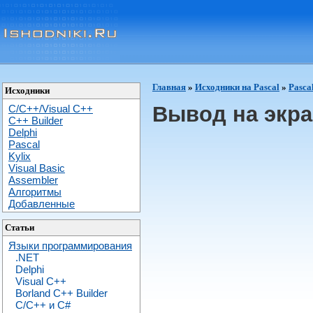
Главная
»
Исходники на Pascal
»
Pasca
Исходники
Вывод на экр
C/C++/Visual C++
С++ Builder
Delphi
Pascal
Kylix
Visual Basic
Assembler
Алгоритмы
Добавленные
Статьи
Языки программирования
.NET
Delphi
Visual C++
Borland C++ Builder
C/С++ и C#