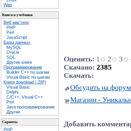
Wap
Книги и учебники
Веб мастеру
PHP
Perl
JavaScript
Базы данных
MySQL
Oracle
SQL
Оценить:
1
2
3
Другие книги
Скачано:
2385
Программирование
Builder C++ по шагам
Скачать:
Visual Basic по шагам
Книги download (.ZIP)
Обсудить на форум
Visual Basic
Delphi
C/C++, Visual C++
Магазин - Уникаль
Perl
Java программирование
Другие
Скрипты
Добавить коммента
PHP