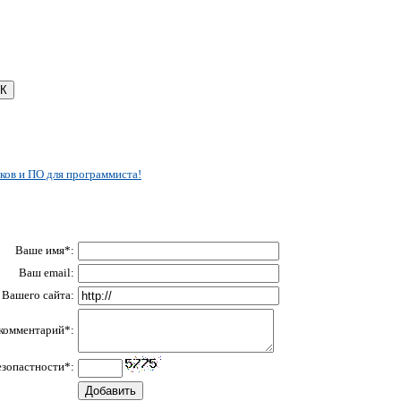
ков и ПО для программиста!
Ваше имя*:
Ваш email:
Вашего сайта:
комментарий*:
езопастности*: