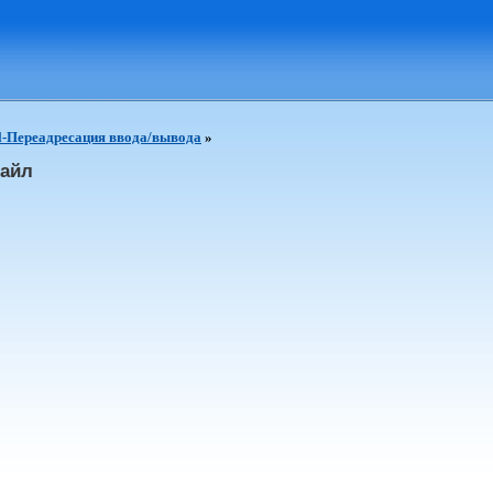
l-Переадресация ввода/вывода
»
файл