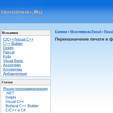
Главная
»
Исходники на Pascal
»
Pasca
Исходники
Переназначение печати в 
C/C++/Visual C++
С++ Builder
Delphi
Pascal
Kylix
Visual Basic
Assembler
Алгоритмы
Добавленные
Статьи
Языки программирования
.NET
Delphi
Visual C++
Borland C++ Builder
C/С++ и C#