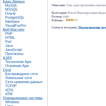
Базы Данных
MySQL
Описание:
Еще одна программа переназ
MSSQL
Категория:
Pascal-Переадресация ввода
Oracle
Размер:
байт
PostgreSQL
Рейтинг:
Interbase
VisualFoxPro
Скачать исходник:
Переназначение печ
Веб-Мастеру
PHP
HTML
Perl
Java
JavaScript
Протоколы
AJAX
Технология Ajax
Освоение Ajax
Сети
Беспроводные сети
Локальные сети
Сети хранения данных
TCP/IP
xDSL
ATM
Операционные системы
Windows
Linux