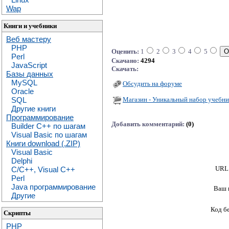
Wap
Книги и учебники
Веб мастеру
PHP
Оценить:
1
2
3
4
5
Perl
Скачано:
4294
JavaScript
Скачать:
Базы данных
MySQL
Обсудить на форуме
Oracle
Магазин - Уникальный набор учебни
SQL
Другие книги
Программирование
Добавить комментарий:
(0)
Builder C++ по шагам
Visual Basic по шагам
Книги download (.ZIP)
Visual Basic
Delphi
URL 
C/C++, Visual C++
Perl
Java программирование
Ваш 
Другие
Код б
Скрипты
PHP