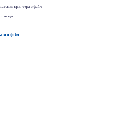
начения принтера в файл
/вывода
ати в файл