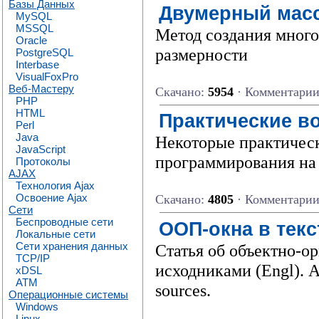
Базы Данных
Двумерный масс
MySQL
MSSQL
Метод создания много
Oracle
pазмеpности
PostgreSQL
Interbase
VisualFoxPro
Веб-Мастеру
Скачано:
5954
· Комментари
PHP
HTML
Практические в
Perl
Java
Некоторые практичес
JavaScript
программирования на я
Протоколы
AJAX
Технология Ajax
Освоение Ajax
Скачано:
4805
· Комментари
Сети
Беспроводные сети
ООП-окна в тек
Локальные сети
Сети хранения данных
Статья об объектно-
TCP/IP
исходниками (Engl). A
xDSL
ATM
sources.
Операционные системы
Windows
Linux