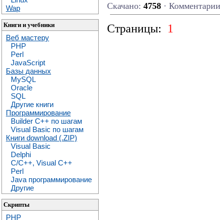
Скачано:
4758
· Комментари
Wap
Книги и учебники
Страницы:
1
Веб мастеру
PHP
Perl
JavaScript
Базы данных
MySQL
Oracle
SQL
Другие книги
Программирование
Builder C++ по шагам
Visual Basic по шагам
Книги download (.ZIP)
Visual Basic
Delphi
C/C++, Visual C++
Perl
Java программирование
Другие
Скрипты
PHP