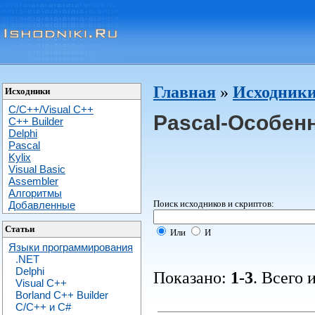
Главная
»
Исходники
Исходники
C/C++/Visual C++
Pascal-Особен
С++ Builder
Delphi
Pascal
Kylix
Visual Basic
Assembler
Алгоритмы
Поиск исходников и скриптов:
Добавленные
Статьи
Или
И
Языки программирования
.NET
Delphi
Показано:
1-3
. Всего 
Visual C++
Borland C++ Builder
C/С++ и C#