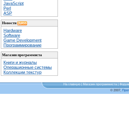
JavaScript
Perl
ASP
Новости
Hardware
Software
Game Development
Программирование
Магазин программиста
Книги и журналы
Операционные системы
Коллекции текстур
На главную
|
Магазин программиста
|
Фору
© 2007,
Про