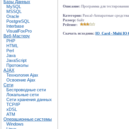
Базы Данных
MySQL
Описание:
Программа для тестирования 
MSSQL
Категория:
Pascal-Аппаратные средства
Oracle
Размер:
байт
PostgreSQL
Рейтинг:
Interbase
VisualFoxPro
Скачать исходник:
IO_Card - Multi IO 
Веб-Мастеру
PHP
HTML
Perl
Java
JavaScript
Протоколы
AJAX
Технология Ajax
Освоение Ajax
Сети
Беспроводные сети
Локальные сети
Сети хранения данных
TCP/IP
xDSL
ATM
Операционные системы
Windows
Linux