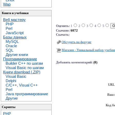
Wap
Книги и учебники
Веб мастеру
PHP
Оценить:
1
2
3
4
5
Perl
Скачано:
6072
JavaScript
Скачать:
Базы данных
MySQL
Обсудить на форуме
Oracle
Магазин - Уникальный набор учебни
SQL
Другие книги
Программирование
Добавить комментарий:
(0)
Builder C++ по шагам
Visual Basic по шагам
Книги download (.ZIP)
Visual Basic
Delphi
URL 
C/C++, Visual C++
Perl
Java программирование
Ваш 
Другие
Код б
Скрипты
PHP