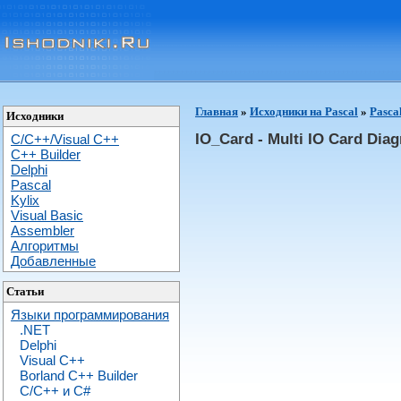
Главная
»
Исходники на Pascal
»
Pasca
Исходники
IO_Card - Multi IO Card Diag
C/C++/Visual C++
С++ Builder
Delphi
Pascal
Kylix
Visual Basic
Assembler
Алгоритмы
Добавленные
Статьи
Языки программирования
.NET
Delphi
Visual C++
Borland C++ Builder
C/С++ и C#