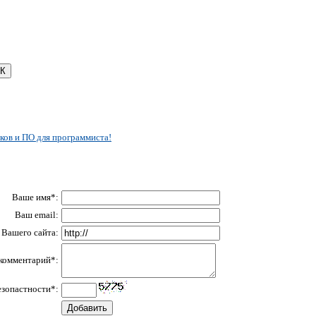
ков и ПО для программиста!
Ваше имя*:
Ваш email:
Вашего сайта:
комментарий*:
езопастности*: