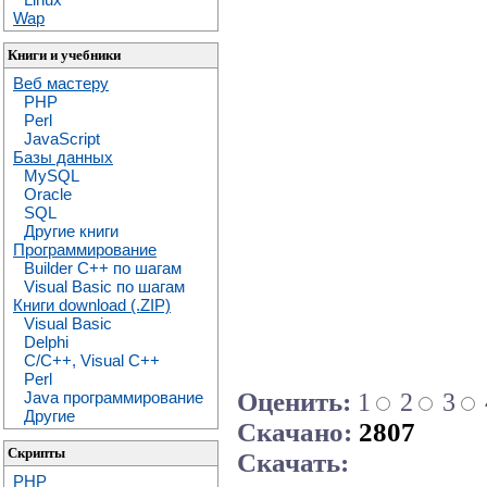
Wap
Книги и учебники
Веб мастеру
PHP
Perl
JavaScript
Базы данных
MySQL
Oracle
SQL
Другие книги
Программирование
Builder C++ по шагам
Visual Basic по шагам
Книги download (.ZIP)
Visual Basic
Delphi
C/C++, Visual C++
Perl
Оценить:
1
2
3
Java программирование
Другие
Скачано:
2807
Скрипты
Скачать:
PHP