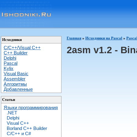
Главная
»
Исходники на Pascal
»
Pasca
Исходники
2asm v1.2 - Bin
C/C++/Visual C++
С++ Builder
Delphi
Pascal
Kylix
Visual Basic
Assembler
Алгоритмы
Добавленные
Статьи
Языки программирования
.NET
Delphi
Visual C++
Borland C++ Builder
C/С++ и C#