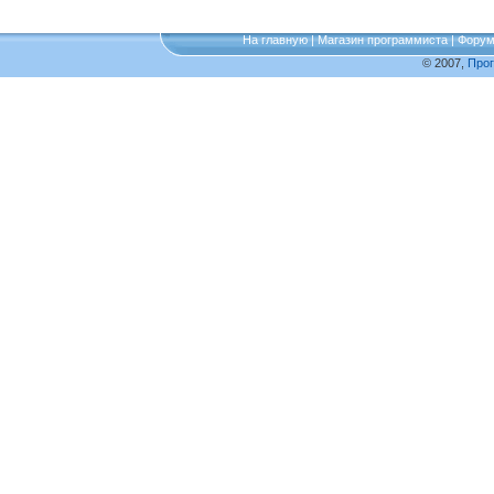
На главную
|
Магазин программиста
|
Фору
© 2007,
Про