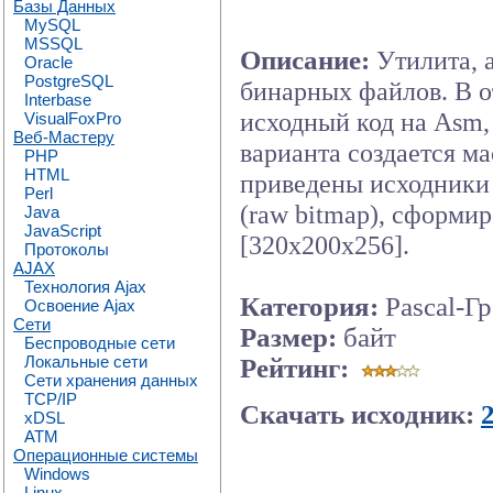
Базы Данных
MySQL
MSSQL
Описание:
Утилита, 
Oracle
PostgreSQL
бинарных файлов. В о
Interbase
исходный код на Asm, 
VisualFoxPro
Веб-Мастеру
варианта создается ма
PHP
HTML
приведены исходники 
Perl
(raw bitmap), сформи
Java
JavaScript
[320x200x256].
Протоколы
AJAX
Технология Ajax
Категория:
Pascal-Г
Освоение Ajax
Сети
Размер:
байт
Беспроводные сети
Локальные сети
Рейтинг:
Сети хранения данных
TCP/IP
Скачать исходник:
xDSL
ATM
Операционные системы
Windows
Linux