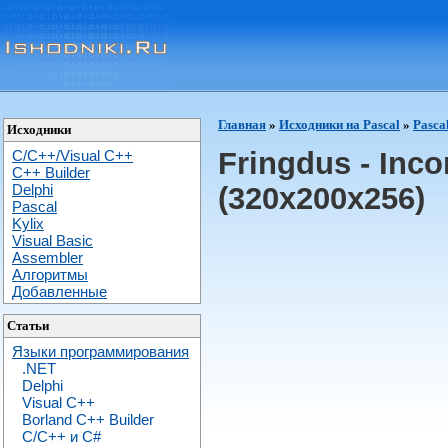
Главная
»
Исходники на Pascal
»
Pasca
Исходники
Fringdus - Inc
C/C++/Visual C++
С++ Builder
Delphi
(320x200x256)
Pascal
Kylix
Visual Basic
Assembler
Алгоритмы
Добавленные
Статьи
Языки программирования
.NET
Delphi
Visual C++
Borland C++ Builder
C/С++ и C#