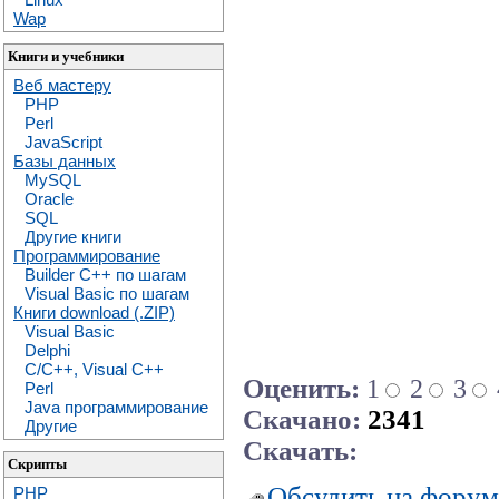
Wap
Книги и учебники
Веб мастеру
PHP
Perl
JavaScript
Базы данных
MySQL
Oracle
SQL
Другие книги
Программирование
Builder C++ по шагам
Visual Basic по шагам
Книги download (.ZIP)
Visual Basic
Delphi
C/C++, Visual C++
Оценить:
1
2
3
Perl
Java программирование
Скачано:
2341
Другие
Скачать:
Скрипты
Обсудить на форум
PHP