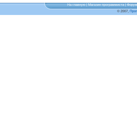
На главную
|
Магазин программиста
|
Фору
© 2007,
Про