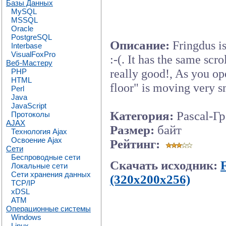
Базы Данных
MySQL
MSSQL
Oracle
PostgreSQL
Описание:
Fringdus i
Interbase
VisualFoxPro
:-(. It has the same scro
Веб-Мастеру
really good!, As you op
PHP
HTML
floor" is moving very 
Perl
Java
JavaScript
Категория:
Pascal-Г
Протоколы
AJAX
Размер:
байт
Технология Ajax
Освоение Ajax
Рейтинг:
Сети
Беспроводные сети
Скачать исходник:
Локальные сети
Сети хранения данных
(320x200x256)
TCP/IP
xDSL
ATM
Операционные системы
Windows
Linux