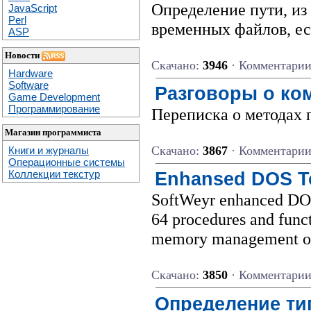
Определение пути, из 
JavaScript
Perl
временных файлов, ес
ASP
Новости
Скачано:
3946
· Комментари
Hardware
Software
Разговоры о ко
Game Development
Программирование
Переписка о методах 
Магазин программиста
Скачано:
3867
· Комментари
Книги и журналы
Операционные системы
Коллекции текстур
Enhansed DOS T
SoftWeyr enhanced DOS 
64 procedures and funct
memory management on
Скачано:
3850
· Комментари
Определение тип