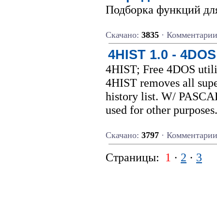
Подборка функций дл
Скачано:
3835
· Комментари
4HIST 1.0 - 4DOS
4HIST; Free 4DOS utili
4HIST removes all sup
history list. W/ PASC
used for other purposes
Скачано:
3797
· Комментари
Страницы:
1
·
2
·
3