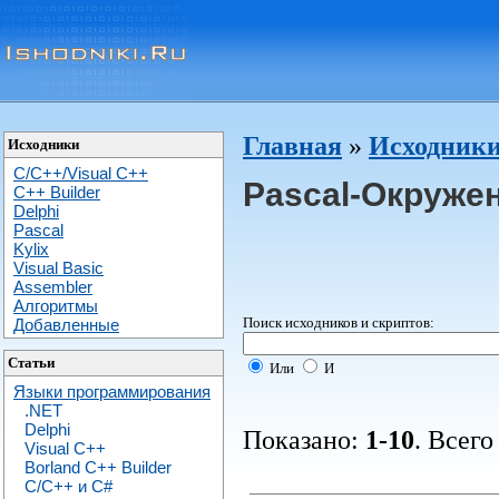
Главная
»
Исходники
Исходники
C/C++/Visual C++
Pascal-Окруже
С++ Builder
Delphi
Pascal
Kylix
Visual Basic
Assembler
Алгоритмы
Поиск исходников и скриптов:
Добавленные
Статьи
Или
И
Языки программирования
.NET
Delphi
Показано:
1-10
. Всего
Visual C++
Borland C++ Builder
C/С++ и C#