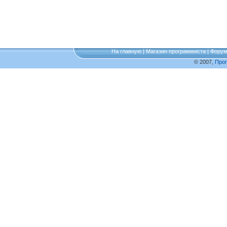
На главную
|
Магазин программиста
|
Фору
© 2007,
Про