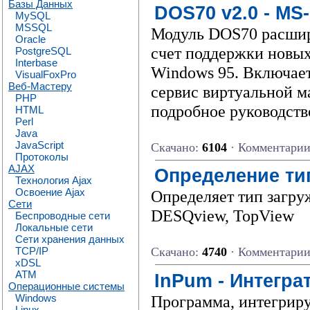
Базы Данных
DOS70 v2.0 - MS
MySQL
MSSQL
Модуль DOS70 расширя
Oracle
счет поддержки новых
PostgreSQL
Interbase
Windows 95. Включает
VisualFoxPro
Веб-Мастеру
сервис виртуальной 
PHP
подробное руководств
HTML
Perl
Java
JavaScript
Скачано:
6104
· Комментари
Протоколы
AJAX
Опpеделение ти
Технология Ajax
Освоение Ajax
Определяет тип загру
Сети
DESQview, TopView
Беспроводные сети
Локальные сети
Сети хранения данных
TCP/IP
Скачано:
4740
· Комментари
xDSL
ATM
InPum - Интегра
Операционные системы
Программа, интегрир
Windows
Linux