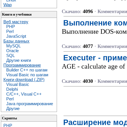
Wap
Скачано:
4096
· Комментари
Книги и учебники
Выполнение ком
Веб мастеру
PHP
Выполнение DOS-кома
Perl
JavaScript
Базы данных
Скачано:
4077
· Комментари
MySQL
Oracle
SQL
Executer - прим
Другие книги
AGE - calculate age of
Программирование
Builder C++ по шагам
Visual Basic по шагам
Книги download (.ZIP)
Скачано:
4030
· Комментари
Visual Basic
Delphi
C/C++, Visual C++
Perl
Java программирование
Другие
Скрипты
Расширение мо
PHP