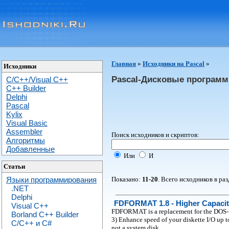
Главная
»
Исходники на Pascal
»
Исходники
Pascal-Дисковые программ
C/C++/Visual C++
С++ Builder
Delphi
Pascal
Kylix
Visual Basic
Assembler
Поиск исходников и скриптов:
Алгоритмы
Добавленные
Или
И
Статьи
Показано:
11-20
. Всего исходников в ра
Языки программирования
.NET
Delphi
FDFORMAT 1.8 - Higher Capacit
Visual C++
FDFORMAT is a replacement for the DOS-Fo
Borland C++ Builder
3) Enhance speed of your diskette I/O up t
C/С++ и C#
not a system disk.