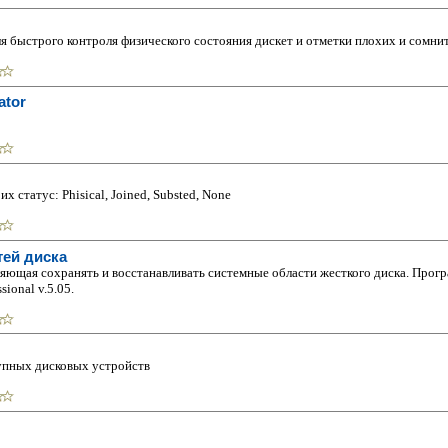
ля быстрого контроля физического состояния дискет и отметки плохих и сомни
ator
х статус: Phisical, Joined, Substed, None
тей диска
ющая сохpанять и восстанавливать системные области жесткого диска. Пpогpам
ional v.5.05.
упных дисковых устройств