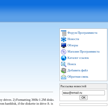
Форум Программиста
Новости
Обзоры
Магазин Программиста
Каталог ссылок
Поиск
Добавить файл
Обратная связь
Рассылка новостей
y drives. 2) Formatting 360k-1.2M disks.
 harddisk, if the diskette in drive A: is