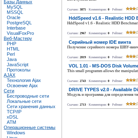
Базы Данных
MySQL
Скачано:
3875
· Комментарии:
0
· Рейтинг:
MSSQL
Oracle
HddSpeed v1.6 - Realistic HDD
PostgreSQL
HddSpeed v1.6 - Realistic HDD Benchmar
Interbase
VisualFoxPro
Скачано:
2967
· Комментарии:
0
· Рейтинг:
Веб-Мастеру
Серийный номер IDE винта
PHP
Получение серийного номера ШВУ-винч
HTML
Perl
Скачано:
2819
· Комментарии:
0
· Рейтинг:
Java
JavaScript
VOL 1.01 - MS-DOS Disk Volume
Протоколы
This small programm allows the manipula
AJAX
Технология Ajax
Скачано:
2743
· Комментарии:
0
· Рейтинг:
Освоение Ajax
DRIVE TYPES v2.0 - Available Di
Сети
Модуль и программа для определения ти
Беспроводные сети
Локальные сети
Скачано:
2713
· Комментарии:
0
· Рейтинг:
Сети хранения данных
TCP/IP
xDSL
ATM
Операционные системы
Windows
Linux