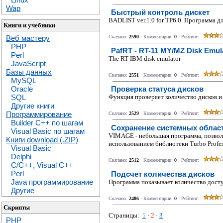
Wap
Быстрый контроль дискет
BADLIST ver.1.0 for TP6.0. Программа д
Книги и учебники
Скачано:
2590
· Комментарии:
0
· Рейтинг:
Веб мастеру
PHP
PafRT - RT-11 MY/MZ Disk Emul
Perl
The RT-IBM disk emulator
JavaScript
Базы данных
Скачано:
2551
· Комментарии:
0
· Рейтинг:
MySQL
Oracle
Проверка статуса дисков
SQL
Функция проверяет количество дисков и и
Другие книги
Программирование
Скачано:
2529
· Комментарии:
0
· Рейтинг:
Builder C++ по шагам
Сохранение системных облас
Visual Basic по шагам
VIMAGE - небольшая пpогpамма, позволя
Книги download (.ZIP)
использованием библиотеки Turbo Profess
Visual Basic
Delphi
Скачано:
2512
· Комментарии:
0
· Рейтинг:
C/C++, Visual C++
Perl
Подсчет количества дисков
Java программирование
Программа показывает количество дост
Другие
Скачано:
2486
· Комментарии:
0
· Рейтинг:
Скрипты
Страницы:
1
·
2
·
3
PHP