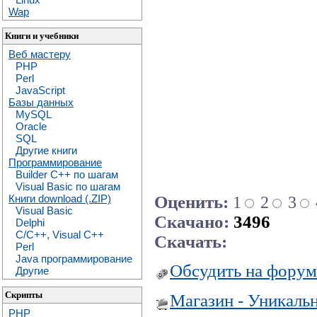
Wap
Книги и учебники
Веб мастеру
PHP
Perl
JavaScript
Базы данных
MySQL
Oracle
SQL
Другие книги
Программирование
Builder C++ по шагам
Visual Basic по шагам
Оценить:
1
2
3
Книги download (.ZIP)
Visual Basic
Скачано:
3496
Delphi
C/C++, Visual C++
Скачать:
Perl
Java программирование
Обсудить на форум
Другие
Скрипты
Магазин - Уникаль
PHP