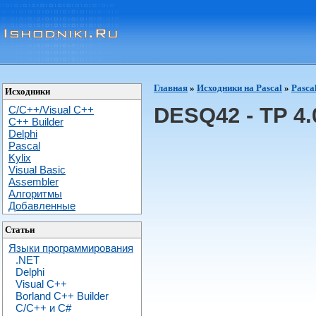
Главная
»
Исходники на Pascal
»
Pasca
Исходники
DESQ42 - TP 4.0
C/C++/Visual C++
С++ Builder
Delphi
Pascal
Kylix
Visual Basic
Assembler
Алгоритмы
Добавленные
Статьи
Языки программирования
.NET
Delphi
Visual C++
Borland C++ Builder
C/С++ и C#