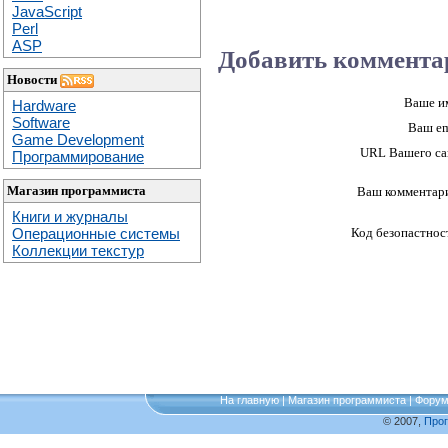
JavaScript
Perl
ASP
Добавить коммента
Новости
Ваше и
Hardware
Software
Ваш em
Game Development
URL Вашего са
Программирование
Магазин программиста
Ваш комментар
Книги и журналы
Операционные системы
Код безопастнос
Коллекции текстур
На главную
|
Магазин программиста
|
Фору
© 2007,
Про