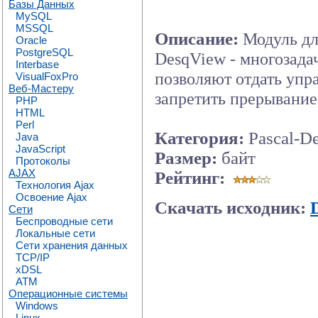
Базы Данных
MySQL
MSSQL
Описание:
Модуль дл
Oracle
PostgreSQL
DesqView - многозада
Interbase
позволяют отдать упр
VisualFoxPro
Веб-Мастеру
запретить прерывание 
PHP
HTML
Perl
Категория:
Pascal-D
Java
JavaScript
Размер:
байт
Протоколы
AJAX
Рейтинг:
Технология Ajax
Освоение Ajax
Скачать исходник:
Сети
Беспроводные сети
Локальные сети
Сети хранения данных
TCP/IP
xDSL
ATM
Операционные системы
Windows
Linux