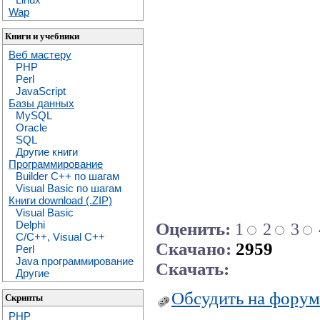
Wap
Книги и учебники
Веб мастеру
PHP
Perl
JavaScript
Базы данных
MySQL
Oracle
SQL
Другие книги
Программирование
Builder C++ по шагам
Visual Basic по шагам
Книги download (.ZIP)
Visual Basic
Delphi
Оценить:
1
2
3
C/C++, Visual C++
Скачано:
2959
Perl
Java программирование
Скачать:
Другие
Обсудить на форум
Скрипты
PHP