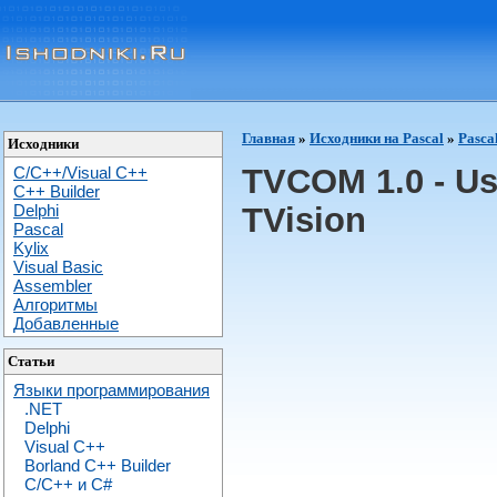
Главная
»
Исходники на Pascal
»
Pasca
Исходники
TVCOM 1.0 - Us
C/C++/Visual C++
С++ Builder
Delphi
TVision
Pascal
Kylix
Visual Basic
Assembler
Алгоритмы
Добавленные
Статьи
Языки программирования
.NET
Delphi
Visual C++
Borland C++ Builder
C/С++ и C#