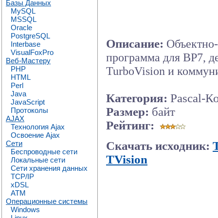
Базы Данных
MySQL
MSSQL
Oracle
PostgreSQL
Описание:
Объектно
Interbase
VisualFoxPro
программа для BP7, 
Веб-Мастеру
TurboVision и коммуни
PHP
HTML
Perl
Java
Категория:
Pascal-К
JavaScript
Размер:
байт
Протоколы
AJAX
Рейтинг:
Технология Ajax
Освоение Ajax
Скачать исходник:
Сети
Беспроводные сети
TVision
Локальные сети
Сети хранения данных
TCP/IP
xDSL
ATM
Операционные системы
Windows
Linux