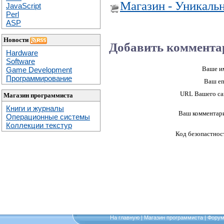
Магазин - Уникаль
JavaScript
Perl
ASP
Новости
Добавить коммента
Hardware
Software
Ваше и
Game Development
Программирование
Ваш em
URL Вашего са
Магазин программиста
Книги и журналы
Ваш комментар
Операционные системы
Коллекции текстур
Код безопастнос
На главную
|
Магазин программиста
|
Фору