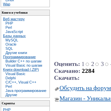
Wap
Книги и учебники
Веб мастеру
PHP
Perl
JavaScript
Базы данных
MySQL
Oracle
SQL
Другие книги
Программирование
Builder C++ по шагам
Оценить:
1
2
3
Visual Basic по шагам
Скачано:
2284
Книги download (.ZIP)
Visual Basic
Скачать:
Delphi
C/C++, Visual C++
Perl
Обсудить на форум
Java программирование
Другие
Магазин - Уникаль
Скрипты
PHP