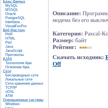
Базы Данных
MySQL
MSSQL
Описание:
Программа
Oracle
PostgreSQL
модема без его выклю
Interbase
VisualFoxPro
Веб-Мастеру
Категория:
Pascal-К
PHP
HTML
Размер:
байт
Perl
Рейтинг:
Java
JavaScript
Протоколы
Скачать исходник:
AJAX
Off
Технология Ajax
Освоение Ajax
Сети
Беспроводные сети
Локальные сети
Сети хранения данных
TCP/IP
xDSL
ATM
Операционные системы
Windows
Linux