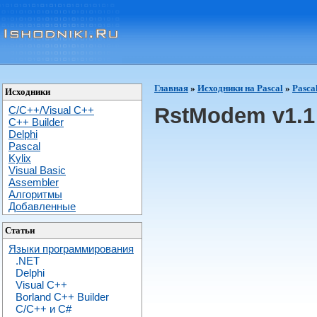
Главная
»
Исходники на Pascal
»
Pasca
Исходники
RstModem v1.1 
C/C++/Visual C++
С++ Builder
Delphi
Pascal
Kylix
Visual Basic
Assembler
Алгоритмы
Добавленные
Статьи
Языки программирования
.NET
Delphi
Visual C++
Borland C++ Builder
C/С++ и C#