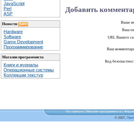
JavaScript
Добавить коммента
Perl
ASP
Ваше и
Новости
Ваш em
Hardware
Software
URL Вашего са
Game Development
Программирование
Ваш комментар
Магазин программиста
Код безопастнос
Книги и журналы
Операционные системы
Коллекции текстур
На главную
|
Магазин программиста
|
Фору
© 2007,
Про