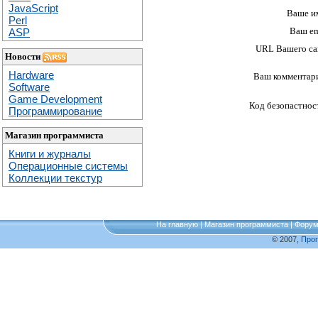
JavaScript
Ваше и
Perl
Ваш em
ASP
URL Вашего са
Новости
Hardware
Ваш комментар
Software
Game Development
Код безопастнос
Программирование
Магазин программиста
Книги и журналы
Операционные системы
Коллекции текстур
На главную
|
Магазин программиста
|
Фору
© 2007,
Про