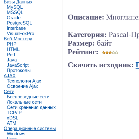
Базы Данных
MySQL
MSSQL
Описание:
Многлиней
Oracle
PostgreSQL
Interbase
Категория:
Pascal-П
VisualFoxPro
Веб-Мастеру
Размер:
байт
PHP
HTML
Рейтинг:
Perl
Java
Скачать исходник:
JavaScript
Протоколы
AJAX
Технология Ajax
Освоение Ajax
Сети
Беспроводные сети
Локальные сети
Сети хранения данных
TCP/IP
xDSL
ATM
Операционные системы
Windows
Linux