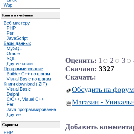
Wap
Книги и учебники
Веб мастеру
PHP
Perl
JavaScript
Базы данных
MySQL
Oracle
SQL
Оценить:
1
2
3
Другие книги
Скачано:
3327
Программирование
Builder C++ по шагам
Скачать:
Visual Basic по шагам
Книги download (.ZIP)
Обсудить на форум
Visual Basic
Delphi
C/C++, Visual C++
Магазин - Уникаль
Perl
Java программирование
Другие
Скрипты
Добавить коммента
PHP