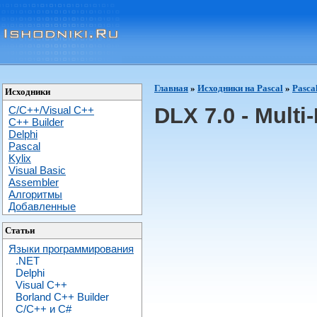
Главная
»
Исходники на Pascal
»
Pasca
Исходники
DLX 7.0 - Multi
C/C++/Visual C++
С++ Builder
Delphi
Pascal
Kylix
Visual Basic
Assembler
Алгоритмы
Добавленные
Статьи
Языки программирования
.NET
Delphi
Visual C++
Borland C++ Builder
C/С++ и C#