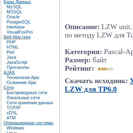
Базы Данных
MySQL
MSSQL
Oracle
PostgreSQL
Описание:
LZW unit.
Interbase
VisualFoxPro
по методу LZW для Tur
Веб-Мастеру
PHP
HTML
Категория:
Pascal-А
Perl
Java
Размер:
байт
JavaScript
Рейтинг:
Протоколы
AJAX
Технология Ajax
Скачать исходник:
Освоение Ajax
LZW для TP6.0
Сети
Беспроводные сети
Локальные сети
Сети хранения данных
TCP/IP
xDSL
ATM
Операционные системы
Windows
Linux