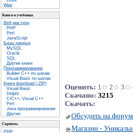
Wap
Книги и учебники
Веб мастеру
PHP
Perl
JavaScript
Базы данных
MySQL
Oracle
SQL
Другие книги
Программирование
Builder C++ по шагам
Visual Basic по шагам
Книги download (.ZIP)
Оценить:
1
2
3
Visual Basic
Delphi
Скачано:
3215
C/C++, Visual C++
Скачать:
Perl
Java программирование
Другие
Обсудить на форум
Скрипты
Магазин - Уникаль
PHP