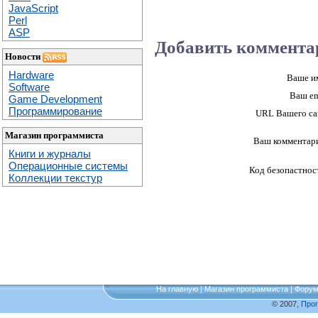
JavaScript
Perl
ASP
Добавить коммента
Новости
Hardware
Ваше и
Software
Ваш em
Game Development
Программирование
URL Вашего са
Магазин программиста
Ваш комментар
Книги и журналы
Операционные системы
Код безопастнос
Коллекции текстур
На главную
|
Магазин программиста
|
Фору
© 2007,
Про