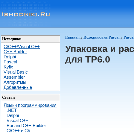
Главная
»
Исходники на Pascal
»
Pasca
Исходники
Упаковка и ра
C/C++/Visual C++
С++ Builder
Delphi
для TP6.0
Pascal
Kylix
Visual Basic
Assembler
Алгоритмы
Добавленные
Статьи
Языки программирования
.NET
Delphi
Visual C++
Borland C++ Builder
C/С++ и C#