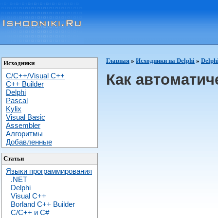
Главная
»
Исходники на Delphi
»
Delph
Исходники
Как автоматич
C/C++/Visual C++
С++ Builder
Delphi
Pascal
Kylix
Visual Basic
Assembler
Алгоритмы
Добавленные
Статьи
Языки программирования
.NET
Delphi
Visual C++
Borland C++ Builder
C/С++ и C#