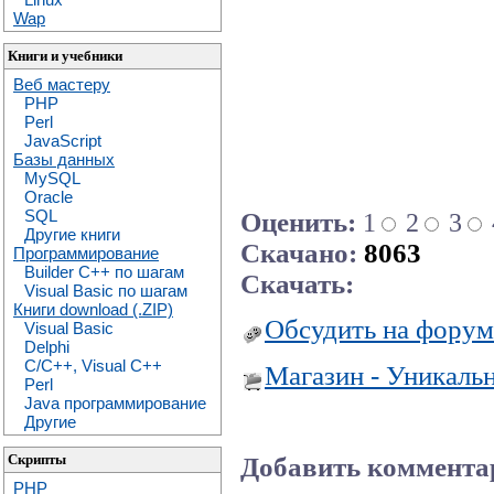
Wap
Книги и учебники
Веб мастеру
PHP
Perl
JavaScript
Базы данных
MySQL
Oracle
SQL
Оценить:
1
2
3
Другие книги
Скачано:
8063
Программирование
Builder C++ по шагам
Скачать:
Visual Basic по шагам
Книги download (.ZIP)
Обсудить на форум
Visual Basic
Delphi
C/C++, Visual C++
Магазин - Уникаль
Perl
Java программирование
Другие
Скрипты
Добавить коммента
PHP