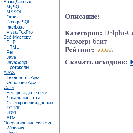
Базы Данных
MySQL
MSSQL
Описание:
Oracle
PostgreSQL
Interbase
Категория:
Delphi-С
VisualFoxPro
Веб-Мастеру
Размер:
байт
PHP
HTML
Рейтинг:
Perl
Java
Скачать исходник:
JavaScript
Протоколы
AJAX
Технология Ajax
Освоение Ajax
Сети
Беспроводные сети
Локальные сети
Сети хранения данных
TCP/IP
xDSL
ATM
Операционные системы
Windows
Linux