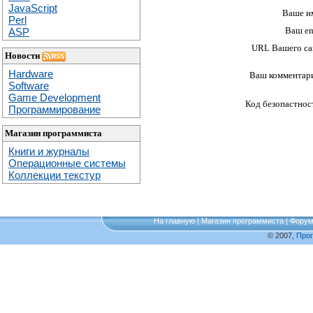
JavaScript
Ваше и
Perl
Ваш em
ASP
URL Вашего са
Новости
Hardware
Ваш комментар
Software
Game Development
Код безопастнос
Программирование
Магазин программиста
Книги и журналы
Операционные системы
Коллекции текстур
На главную
|
Магазин программиста
|
Фору
© 2007,
Про