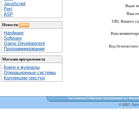
JavaScript
Ваше и
Perl
Ваш em
ASP
URL Вашего са
Новости
Hardware
Ваш комментар
Software
Game Development
Код безопастнос
Программирование
Магазин программиста
Книги и журналы
Операционные системы
Коллекции текстур
На главную
|
Магазин программиста
|
Фору
© 2007,
Про