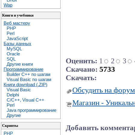
Wap
Книги и учебники
Веб мастеру
PHP
Perl
JavaScript
Базы данных
MySQL
Oracle
SQL
Оценить:
1
2
3
Другие книги
Скачано:
5733
Программирование
Builder C++ по шагам
Скачать:
Visual Basic по шагам
Книги download (.ZIP)
Обсудить на форум
Visual Basic
Delphi
C/C++, Visual C++
Магазин - Уникаль
Perl
Java программирование
Другие
Скрипты
Добавить коммента
PHP