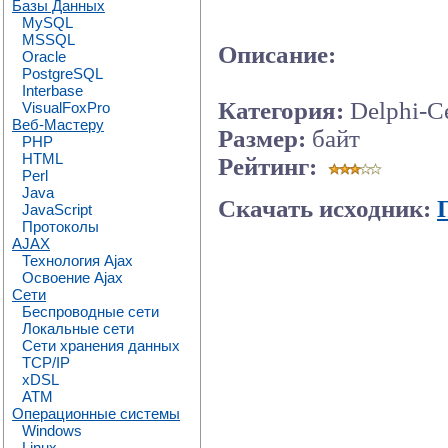
Базы Данных
MySQL
MSSQL
Описание:
Oracle
PostgreSQL
Interbase
Категория:
Delphi-С
VisualFoxPro
Веб-Мастеру
Размер:
байт
PHP
HTML
Рейтинг:
Perl
Java
Скачать исходник:
JavaScript
Протоколы
AJAX
Технология Ajax
Освоение Ajax
Сети
Беспроводные сети
Локальные сети
Сети хранения данных
TCP/IP
xDSL
ATM
Операционные системы
Windows
Linux