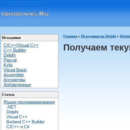
Главная
»
Исходники на Delphi
»
Delph
Исходники
Получаем теку
C/C++/Visual C++
С++ Builder
Delphi
Pascal
Kylix
Visual Basic
Assembler
Алгоритмы
Добавленные
Статьи
Языки программирования
.NET
Delphi
Visual C++
Borland C++ Builder
C/С++ и C#