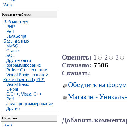
Wap
Книги и учебники
Веб мастеру
PHP
Perl
JavaScript
Базы данных
MySQL
Oracle
SQL
Оценить:
1
2
3
Другие книги
Скачано:
7506
Программирование
Builder C++ по шагам
Скачать:
Visual Basic по шагам
Книги download (.ZIP)
Обсудить на форум
Visual Basic
Delphi
C/C++, Visual C++
Магазин - Уникаль
Perl
Java программирование
Другие
Скрипты
Добавить коммента
PHP