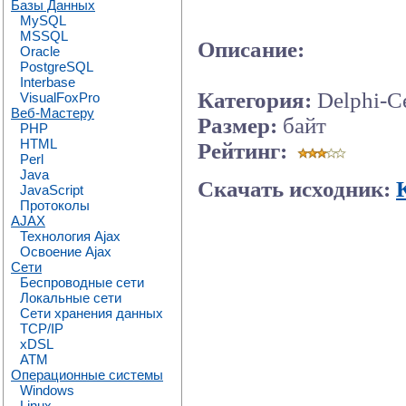
Базы Данных
MySQL
MSSQL
Описание:
Oracle
PostgreSQL
Interbase
Категория:
Delphi-С
VisualFoxPro
Веб-Мастеру
Размер:
байт
PHP
HTML
Рейтинг:
Perl
Java
Скачать исходник:
JavaScript
Протоколы
AJAX
Технология Ajax
Освоение Ajax
Сети
Беспроводные сети
Локальные сети
Сети хранения данных
TCP/IP
xDSL
ATM
Операционные системы
Windows
Linux