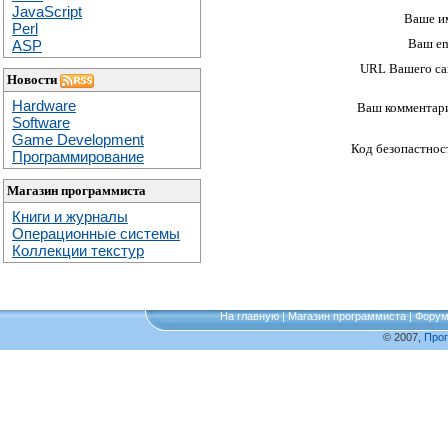
JavaScript
Ваше и
Perl
Ваш em
ASP
URL Вашего са
Новости
Hardware
Ваш комментар
Software
Game Development
Код безопастнос
Программирование
Магазин программиста
Книги и журналы
Операционные системы
Коллекции текстур
На главную
|
Магазин программиста
|
Фору
© 2007,
Про