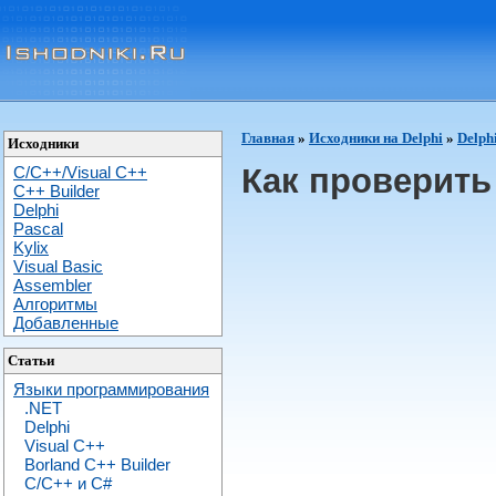
Главная
»
Исходники на Delphi
»
Delph
Исходники
Как проверить
C/C++/Visual C++
С++ Builder
Delphi
Pascal
Kylix
Visual Basic
Assembler
Алгоритмы
Добавленные
Статьи
Языки программирования
.NET
Delphi
Visual C++
Borland C++ Builder
C/С++ и C#