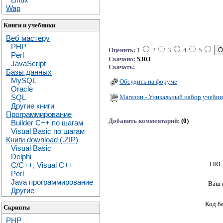
Wap
Книги и учебники
Веб мастеру
PHP
Оценить:
1
2
3
4
5
Perl
Скачано:
5303
JavaScript
Скачать:
Базы данных
MySQL
Обсудить на форуме
Oracle
Магазин - Уникальный набор учебни
SQL
Другие книги
Программирование
Добавить комментарий:
(0)
Builder C++ по шагам
Visual Basic по шагам
Книги download (.ZIP)
Visual Basic
Delphi
URL 
C/C++, Visual C++
Perl
Java программирование
Ваш 
Другие
Код б
Скрипты
PHP