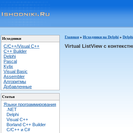
Главная
»
Исходники на Delphi
»
Delph
Исходники
Virtual ListView с контекс
C/C++/Visual C++
С++ Builder
Delphi
Pascal
Kylix
Visual Basic
Assembler
Алгоритмы
Добавленные
Статьи
Языки программирования
.NET
Delphi
Visual C++
Borland C++ Builder
C/С++ и C#