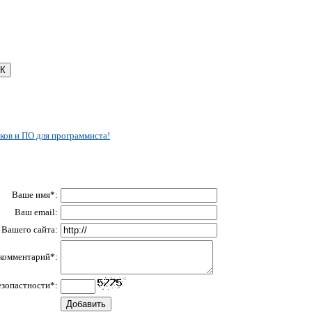
ков и ПО для программиста!
Ваше имя*:
Ваш email:
Вашего сайта:
комментарий*:
езопастности*: