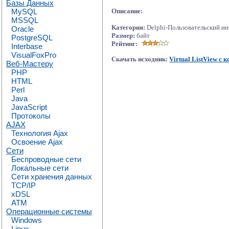
Базы Данных
MySQL
Описание:
MSSQL
Категория:
Delphi-Пользовательский и
Oracle
Размер:
байт
PostgreSQL
Рейтинг:
Interbase
VisualFoxPro
Скачать исходник:
Virtual ListView с
Веб-Мастеру
PHP
HTML
Perl
Java
JavaScript
Протоколы
AJAX
Технология Ajax
Освоение Ajax
Сети
Беспроводные сети
Локальные сети
Сети хранения данных
TCP/IP
xDSL
ATM
Операционные системы
Windows
Linux