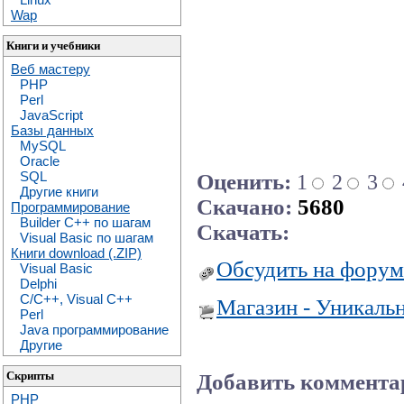
Wap
Книги и учебники
Веб мастеру
PHP
Perl
JavaScript
Базы данных
MySQL
Oracle
SQL
Оценить:
1
2
3
Другие книги
Скачано:
5680
Программирование
Builder C++ по шагам
Скачать:
Visual Basic по шагам
Книги download (.ZIP)
Обсудить на форум
Visual Basic
Delphi
C/C++, Visual C++
Магазин - Уникаль
Perl
Java программирование
Другие
Скрипты
Добавить коммента
PHP