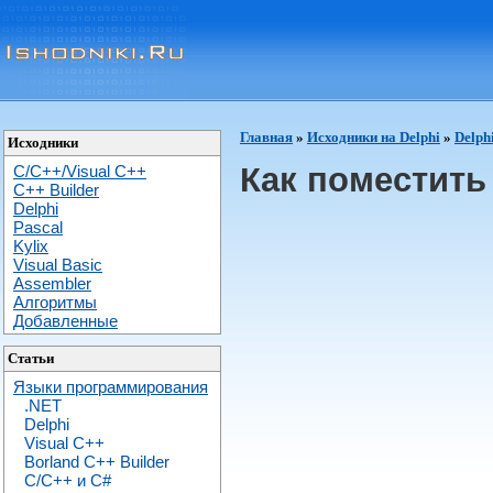
Главная
»
Исходники на Delphi
»
Delph
Исходники
Как поместить
C/C++/Visual C++
С++ Builder
Delphi
Pascal
Kylix
Visual Basic
Assembler
Алгоритмы
Добавленные
Статьи
Языки программирования
.NET
Delphi
Visual C++
Borland C++ Builder
C/С++ и C#