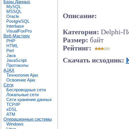
Базы Данных
MySQL
MSSQL
Описание:
Oracle
PostgreSQL
Interbase
Категория:
Delphi-П
VisualFoxPro
Веб-Мастеру
Размер:
байт
PHP
HTML
Рейтинг:
Perl
Java
Скачать исходник:
JavaScript
Протоколы
AJAX
Технология Ajax
Освоение Ajax
Сети
Беспроводные сети
Локальные сети
Сети хранения данных
TCP/IP
xDSL
ATM
Операционные системы
Windows
Linux