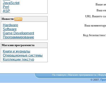
JavaScript
Ваше и
Perl
Ваш em
ASP
URL Вашего са
Новости
Hardware
Ваш комментар
Software
Game Development
Код безопастнос
Программирование
Магазин программиста
Книги и журналы
Операционные системы
Коллекции текстур
На главную
|
Магазин программиста
|
Фору
© 2007,
Про